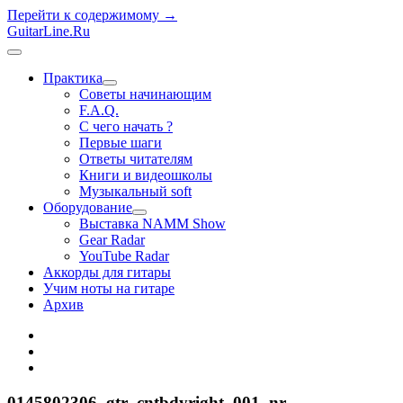
Перейти к содержимому →
GuitarLine.Ru
открыть
меню
Практика
открыть
Советы начинающим
меню
F.A.Q.
С чего начать ?
Первые шаги
Ответы читателям
Книги и видеошколы
Музыкальный soft
Оборудование
открыть
Выставка NAMM Show
меню
Gear Radar
YouTube Radar
Аккорды для гитары
Учим ноты на гитаре
Архив
twitter
rss
vk
0145802306_gtr_cntbdyright_001_nr