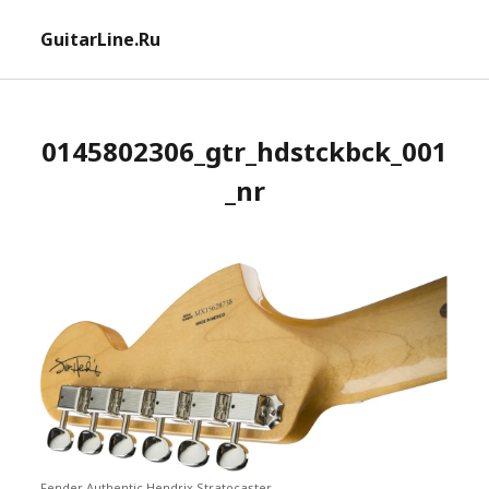
отк
GuitarLine.Ru
ме
0145802306_gtr_hdstckbck_001
_nr
Fender Authentic Hendrix Stratocaster