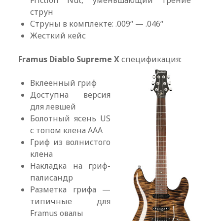
Friction Nut, уменьшающий трение
струн
Струны в комплекте: .009“ — .046“
Жесткий кейс
Framus Diablo Supreme X
спецификация:
Вклеенный гриф
Доступна версия
для левшей
Болотный ясень US
с топом клена AAA
Гриф из волнистого
клена
Накладка на гриф-
палисандр
Разметка грифа —
типичные для
Framus овалы