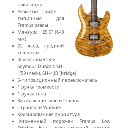
палисандр
Разметка грифа —
типичные для
Framus овалы
Мензура : 25,5“ (648
мм)
22 лада, средней
толщины
Звукосниматели
Seymour Duncan: SH-
1’59 (neck), SH-4 JB (bridge)
5-типозиционный переключатель
1 ручка громкости
1 ручка тона
Запирающие колки Framus
Стрэплоки Warwick
Хромированная фурнитура
Фирменный порожек Framus Low