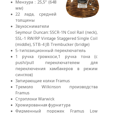
Мензура : 25,5“ (648
мм)
22 лада, средней
толщины
Звукосниматели
Seymour Duncan: SSCR-1N Cool Rail (neck),
SSL-1 RW/RP Vintage Staggered Single Coil
(middle), STB-4 JB Trembucker (bridge)
5-типозиционный переключатель
1 ручка громкоси,1 ручка тона (с
push/pull переключателем для
переключения хамбакеров в режим
синглов)
Запирающие колки Framus
Тремоло Wilkinson производства
Framus
Стрэплоки Warwick
Хромированная фурнитура
Фирменный порожек Framus Low