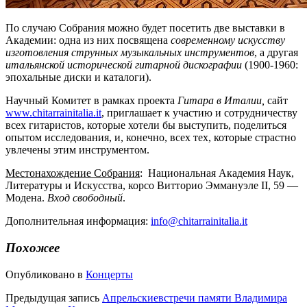
По случаю Собрания можно будет посетить две выставки в
Академии: одна из них посвящена
современному искусству
изготовления струнных музыкальных инструментов
, а другая
итальянской исторической гитарной дискографии
(1900-1960:
эпохальные диски и каталоги).
Научный Комитет в рамках проекта
Гитара в Италии,
сайт
www.chitarrainitalia.it
, приглашает к участию и сотрудничеству
всех гитаристов, которые хотели бы выступить, поделиться
опытом исследования, и, конечно, всех тех, которые страстно
увлечены этим инструментом.
Местонахождение Собрания
: Национальная Академия Наук,
Литературы и Искусства, корсо Витторио Эммануэле II, 59 —
Модена.
Вход свободный
.
Дополнительная информация:
info@chitarrainitalia.it
Похожее
Опубликовано в
Концерты
Предыдущая запись
Апрельскиевстречи памяти Владимира