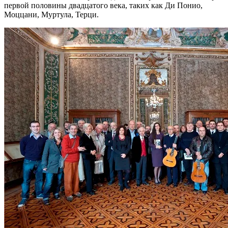
первой половины двадцатого века, таких как Ди Понио,
Моццани, Муртула, Терци.