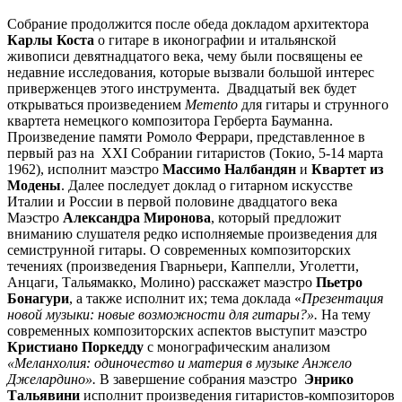
Собрание продолжится после обеда докладом архитектора
Карлы Коста
о гитаре в иконографии и итальянской
живописи девятнадцатого века, чему были посвящены ее
недавние исследования, которые вызвали большой интерес
приверженцев этого инструмента. Двадцатый век будет
открываться произведением
Memento
для гитары и струнного
квартета немецкого композитора Герберта Бауманна.
Произведение памяти Ромоло Феррари, представленное в
первый раз на XXI Собрании гитаристов (Токио, 5-14 марта
1962), исполнит маэстро
Массимо Налбандян
и
Квартет из
Модены
. Далее последует доклад о гитарном искусстве
Италии и России в первой половине двадцатого века
Маэстро
Александра Миронова
, который предложит
вниманию слушателя редко исполняемые произведения для
семиструнной гитары. О современных композиторских
течениях (произведения Гварньери, Каппелли, Уголетти,
Анцаги, Тальямакко, Молино) расскажет маэстро
Пьетро
Бонагури
, а также исполнит их; тема доклада «
Презентация
новой музыки: новые возможности для гитары?».
На тему
современных композиторских аспектов выступит маэстро
Кристиано Поркедду
с монографическим анализом
«Меланхолия
: одиночество и материя в музыке Анжело
Джелардино».
В завершение собрания маэстро
Энрико
Тальявини
исполнит произведения гитаристов-композиторов