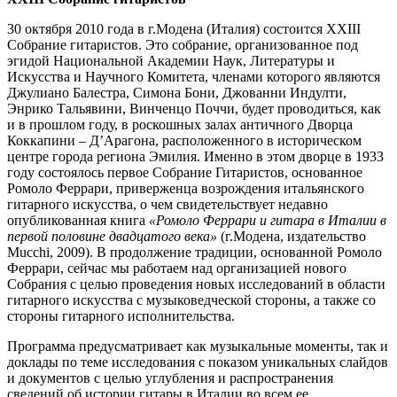
30 октября 2010 года в г.Модена (Италия) состоится XXIII
Собрание гитаристов. Это собрание, организованное под
эгидой Национальной Академии Наук, Литературы и
Искусства и Научного Комитета, членами которого являются
Джулиано Балестра, Симона Бони, Джованни Индулти,
Энрико Тальявини, Винченцо Поччи, будет проводиться, как
и в прошлом году, в роскошных залах античного Дворца
Коккапини – Д’Арагона, расположенного в историческом
центре города региона Эмилия. Именно в этом дворце в 1933
году состоялось первое Собрание Гитаристов, основанное
Ромоло Феррари, приверженца возрождения итальянского
гитарного искусства, о чем свидетельствует недавно
опубликованная книга
«Ромоло Феррари и гитара в Италии в
первой половине двадцатого века»
(г.Модена, издательство
Mucchi, 2009). В продолжение традиции, основанной Ромоло
Феррари, сейчас мы работаем над организацией нового
Собрания с целью проведения новых исследований в области
гитарного искусства с музыковедческой стороны, а также со
стороны гитарного исполнительства.
Программа предусматривает как музыкальные моменты, так и
доклады по теме исследования с показом уникальных слайдов
и документов с целью углубления и распространения
сведений об истории гитары в Италии во всем ее