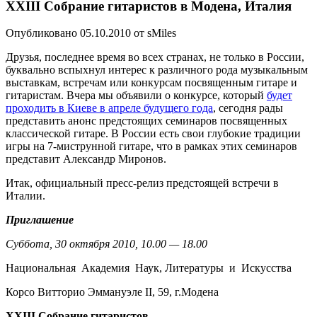
XXIII Собрание гитаристов в Модена, Италия
Опубликовано 05.10.2010 от sMiles
Друзья, последнее время во всех странах, не только в России,
буквально вспыхнул интерес к различного рода музыкальным
выставкам, встречам или конкурсам посвященным гитаре и
гитаристам. Вчера мы объявили о конкурсе, который
будет
проходить в Киеве в апреле будущего года
, сегодня рады
представить анонс предстоящих семинаров посвященных
классической гитаре. В России есть свои глубокие традиции
игры на 7-миструнной гитаре, что в рамках этих семинаров
представит Александр Миронов.
Итак, официальный пресс-релиз предстоящей встречи в
Италии.
Приглашение
Суббота
,
30
октября
2010,
10.00 — 18.00
Национальная Академия Наук, Литературы и Искусства
Корсо Витторио Эммануэле II, 59, г.Модена
XXIII
Собрание
гитаристов