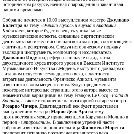
историческом ракурсе, начиная с зарождения и заканчивая
нашими временами.
Собрание начнется в 10.00 выступлением маэстро
Джулиано
Балестра
на тему
«Эмилио Пухоль и виуэла в Академии
Киджана»,
которое будет освещать уникальные
музыковедческие аспекты, связанные с артистической
деятельностью известного испанского маэстро, соотносящейся
с античным репертуаром. Следуя историческому порядку
эволюции инструмента, композитор и исследователь
Джованни Индулти
, референт по науке и дидактике
двухгодичного курса второго уровня в Высшем Институте
Музыкального Искусства г.Модена, выступит с докладом о
гитарном искусстве семнадцатого века, в частности,
затрагивая деятельность Франческо Азиоли, музыканта,
известного своим меценатством. Будут предложены
некоторые интересные страницы этого автора вместе со
знаменитыми вариациями на тему François Le Cocq «
Follia
di
Spagna»
, а также исполнение на пятихорной гитаре маэстро
Розарио Чичеро
. Девятнадцатый век будет представлен
выступлением маэстро
Марио Дель Ара
на тему
противостояния между приверженцами Карулли и Молино в
период
«гитаромании».
В заключение утренней части
собрания известная исполнительница
Филомена Моретти
представит гитарную поэтику девятнадцатого века