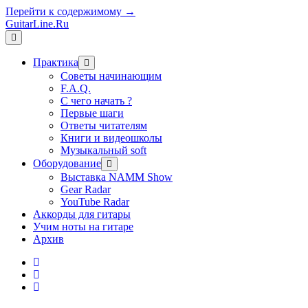
Перейти к содержимому →
GuitarLine.Ru
открыть
меню
Практика
открыть
меню
Советы начинающим
F.A.Q.
С чего начать ?
Первые шаги
Ответы читателям
Книги и видеошколы
Музыкальный soft
Оборудование
открыть
меню
Выставка NAMM Show
Gear Radar
YouTube Radar
Аккорды для гитары
Учим ноты на гитаре
Архив
twitter
rss
vk