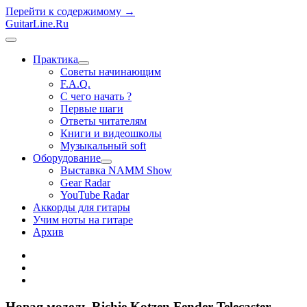
Перейти к содержимому →
GuitarLine.Ru
открыть
меню
Практика
открыть
Советы начинающим
меню
F.A.Q.
С чего начать ?
Первые шаги
Ответы читателям
Книги и видеошколы
Музыкальный soft
Оборудование
открыть
Выставка NAMM Show
меню
Gear Radar
YouTube Radar
Аккорды для гитары
Учим ноты на гитаре
Архив
twitter
rss
vk
Новая модель Richie Kotzen Fender Telecaster