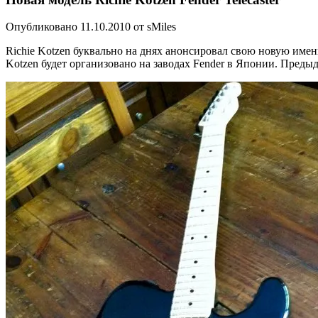
Опубликовано 11.10.2010 от sMiles
Richie Kotzen буквально на днях анонсировал свою новую именну
Kotzen будет организовано на заводах Fender в Японии. Предыд