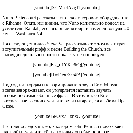
[youtube]XCMJcIAvgTI[/youtube]
Nuno Bettencourt рассказывает о своем туровом оборудовании
с Rihanna. Опять мы видим, что Nuno капитально подсел на
усилители Randall, его гитарный выбор неизменен вот уже 20
лет — Washburn N4.
На следующем видео Steve Vai рассказывает о том как играть
вступительный рифф к песне Building the Church, все
выглядит довольно просто пока сам не попробуешь.
[youtube]K2_o1YKJ3kQ[/youtube]
[youtube]HwDexrX04fA[/youtube]
Подход к аккордам и к формированию звука Eric Johnson
всегда завораживает, он умудряется заставить звучать
необычно самые обычные фразы. В этом видео Eric
рассказывает о своих усилителях и гитарах для альбома Up
Close.
[youtube]5kOIx7HbhxQ[/youtube]
Ну и напоследок видео, в котором John Petrucci показывает
настройки усилителей, на которых он обычно играет.