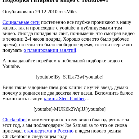
Опубликовано 29.12.2010 от sMiles
Социальные сети
постепенно все глубже проникают в нашу
жизнь, так и происходит с youtube и публикуемыми там
видео. Иногда попадая на сайт, понимаешь что смотрел видео
в течении 2-4 часов подряд. Хорошо если это было рабочее
время), но если это было свободное время, то стоит серьезно
подумать
о планировании занятий
.
А пока давайте перейдем к небольшой подборке видео с
Youtube.
[youtube]By_SJfLa73w[/youtube]
Видя такие задорные глем-рок клипы с кучей звезд, думаю
почему я родился не два десятка лет назад. Вспомнить былое
можно хоть глянув
клипы Steel Panther
…
[youtube]-MUK6k2WqlU[/youtube]
Chickenfoot
в комментарии к этому видео благодарят нас за
этот год, а мы поблагодарим Joe Satriani за то что он снова
приезжал
с концертами в Россию
и ждем нового релиза
Chickenfoot в следующем году.