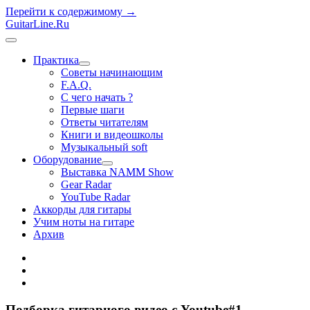
Перейти к содержимому →
GuitarLine.Ru
открыть
меню
Практика
открыть
Советы начинающим
меню
F.A.Q.
С чего начать ?
Первые шаги
Ответы читателям
Книги и видеошколы
Музыкальный soft
Оборудование
открыть
Выставка NAMM Show
меню
Gear Radar
YouTube Radar
Аккорды для гитары
Учим ноты на гитаре
Архив
twitter
rss
vk
Подборка гитарного видео с Youtube#1