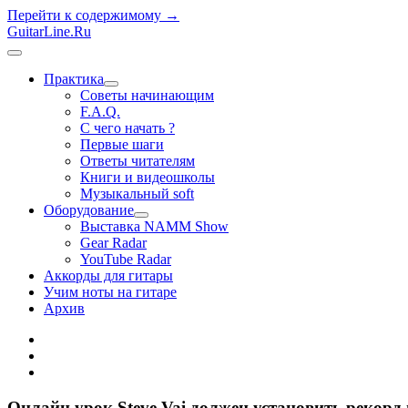
Перейти к содержимому →
GuitarLine.Ru
открыть
меню
Практика
открыть
Советы начинающим
меню
F.A.Q.
С чего начать ?
Первые шаги
Ответы читателям
Книги и видеошколы
Музыкальный soft
Оборудование
открыть
Выставка NAMM Show
меню
Gear Radar
YouTube Radar
Аккорды для гитары
Учим ноты на гитаре
Архив
twitter
rss
vk
Онлайн урок Steve Vai должен установить рекорд