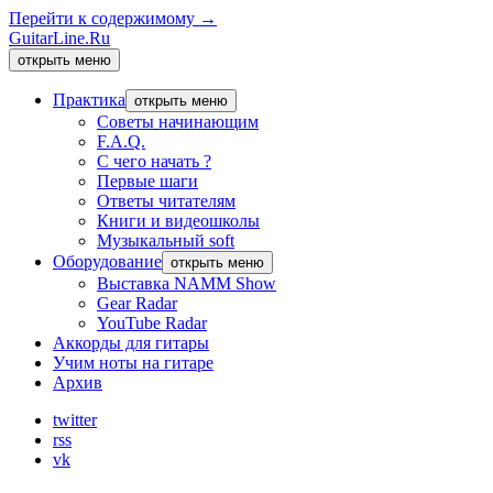
Перейти к содержимому →
GuitarLine.Ru
открыть меню
Практика
открыть меню
Советы начинающим
F.A.Q.
С чего начать ?
Первые шаги
Ответы читателям
Книги и видеошколы
Музыкальный soft
Оборудование
открыть меню
Выставка NAMM Show
Gear Radar
YouTube Radar
Аккорды для гитары
Учим ноты на гитаре
Архив
twitter
rss
vk