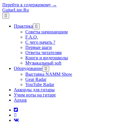
Перейти к содержимому →
GuitarLine.Ru
открыть
меню
Практика
открыть
меню
Советы начинающим
F.A.Q.
С чего начать ?
Первые шаги
Ответы читателям
Книги и видеошколы
Музыкальный soft
Оборудование
открыть
меню
Выставка NAMM Show
Gear Radar
YouTube Radar
Аккорды для гитары
Учим ноты на гитаре
Архив
twitter
rss
vk