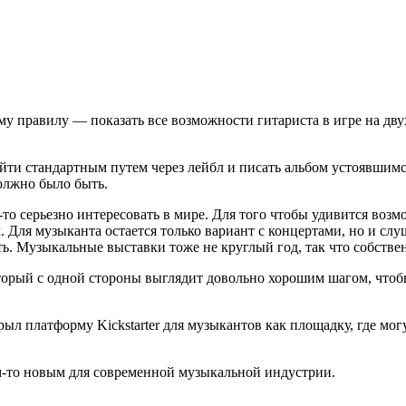
му правилу — показать все возможности гитариста в игре на дву
ойти стандартным путем через лейбл и писать альбом устоявшим
должно было быть.
-то серьезно интересовать в мире. Для того чтобы удивится воз
. Для музыканта остается только вариант с концертами, но и слу
ить. Музыкальные выставки тоже не круглый год, так что собстве
оторый с одной стороны выглядит довольно хорошим шагом, чтобы
рыл платформу Kickstarter для музыкантов как площадку, где мо
чем-то новым для современной музыкальной индустрии.