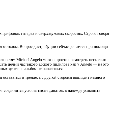
х грифовых гитарах и сверхзвуковых скоростях. Строго говоря
ся методом. Вопрос дистрибуции сейчас решается при помощи
можностям Michael Angelo можно просто посмотреть несколько
шать целый час такого адского пилилова как у Angelo — на это
нных денег на альбом не напасешься.
 оставаться в тренде, а с другой стороны выглядит немного
гут соединится усилия тысяч фанатов, в надежде услышать