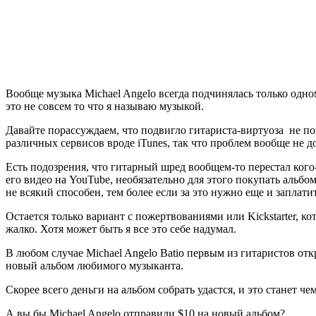
Вообще музыка Michael Angelo всегда подчинялась только одно
это не совсем то что я называю музыкой.
Давайте порассуждаем, что подвигло гитариста-виртуоза не п
различных сервисов вроде iTunes, так что проблем вообще не 
Есть подозрения, что гитарный шред вообщем-то перестал кого
его видео на YouTube, необязательно для этого покупать альбом
не всякий способен, тем более если за это нужно еще и заплат
Остается только вариант с пожертвованиями или Kickstarter, к
жалко. Хотя может быть я все это себе надумал.
В любом случае Michael Angelo Batio первым из гитаристов отк
новый альбом любимого музыканта.
Скорее всего деньги на альбом собрать удастся, и это станет 
А вы бы Michael Angelo отправили $10 на новый альбом?