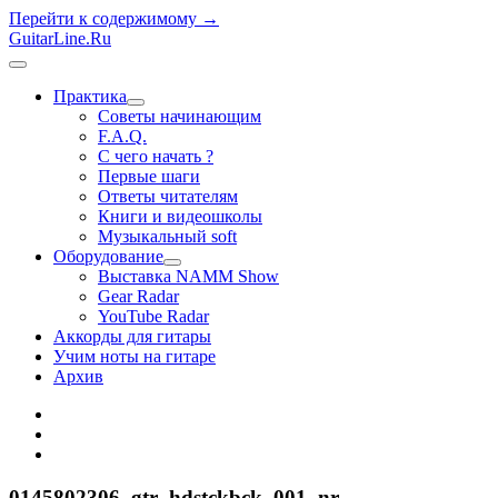
Перейти к содержимому →
GuitarLine.Ru
открыть
меню
Практика
открыть
Советы начинающим
меню
F.A.Q.
С чего начать ?
Первые шаги
Ответы читателям
Книги и видеошколы
Музыкальный soft
Оборудование
открыть
Выставка NAMM Show
меню
Gear Radar
YouTube Radar
Аккорды для гитары
Учим ноты на гитаре
Архив
twitter
rss
vk
0145802306_gtr_hdstckbck_001_nr