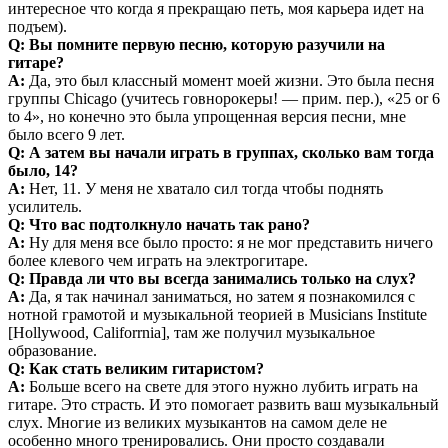
интересное что когда я прекращаю петь, моя карьера идет на
подъем).
Q: Вы помните первую песню, которую разучили на
гитаре?
A:
Да, это был классный момент моей жизни. Это была песня
группы Chicago (учитесь говнорокеры! — прим. пер.), «25 or 6
to 4», но конечно это была упрощенная версия песни, мне
было всего 9 лет.
Q: А затем вы начали играть в группах, сколько вам тогда
было, 14?
A:
Нет, 11. У меня не хватало сил тогда чтобы поднять
усилитель.
Q: Что вас подтолкнуло начать так рано?
A:
Ну для меня все было просто: я не мог представить ничего
более клевого чем играть на электрогитаре.
Q: Правда ли что вы всегда занимались только на слух?
A:
Да, я так начинал заниматься, но затем я познакомился с
нотной грамотой и музыкальной теорией в Musicians Institute
[Hollywood, Califorrnia], там же получил музыкальное
образование.
Q: Как стать великим гитаристом?
A:
Больше всего на свете для этого нужно лубить играть на
гитаре. Это страсть. И это помогает развить ваш музыкальный
слух. Многие из великих музыкантов на самом деле не
особенно много тренировались. Они просто создавали