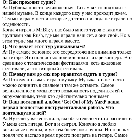
Q: Как проходит турне?
A:
Публика просто великолепная. Та самая что подходит к
нашей музыке. В конце каждого шоу у нас проходит джем.
Там мы играем песни которые до этого никогда не играли по
отдельности.
Когда я играл в Mr.Big у нас было много туров с такими
группами как Rush, где мы играли наш сет, а они свой. Но в
этом турне мы много играем вместе.
Q: Что делает этот тур уникальным?
A:
Ну самаое основное это сосредоточение внимания только
на гитаре. Это полностью подчиненный гитаре концерт. Это
сравнимо с тематическими фестивалями, есть джазовые
фестивали, а это гитарный фестиваль.
Q: Почему вам до сих пор нравится ездить в турне?
A:
Потому что там я играю музыку. Музыка это не то что
можно сочинить в спальне и там же оставить. Самое
великолепное в музыке это возможность поделиться ей с
окружающими, теми кто действительно понимает.
Q: Ваш последний альбом ‘Get Out of My Yard’ ваша
первая полностью инструментальная работа. Что
подтолкнуло к ней?
A:
Ну если у вас есть пила, вы обязательно что-то распилите.
У меня есть гитара. Вот я и сыграл. Конечно я люблю
вокальные группы, и уж тем более рок-группы. Но теперь я
понял что настало время просто поиграть на гитаре. Самое