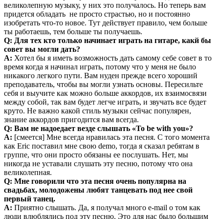
великолепную музыку, у них это получалось. Но теперь вам
придется обладать не просто страстью, но и постоянно
изобретать что-то новое. Тут действует правило, чем больше
ты работаешь, тем больше ты получаешь.
Q: Для тех кто только начинает играть на гитаре, какй бы
совет вы могли дать?
A:
Хотел бы я иметь возможность дать самому себе совет в то
время когда я начинал играть, потому что у меня не было
никакого легкого пути. Вам нуден прежде всего хороший
преподаватель, чтобы вы могли узнать основы. Пересильте
себя и выучите как можно больше аккордов, их взаимосвязи
между собой, так вам будет легче играть, и звучать все будет
круто. Не важно какой стиль музыки сейчас популярен,
знание аккордов пригодится вам всегда.
Q: Вам не надоедает везде слышать «To be with you»?
A:
[смеется] Мне всегда нравилась эта песня. С того момента
как Eric поставил мне свою demo, тогда я сказал ребятам в
группе, что они просто обязаны ее послушать. Нет, мы
никогда не уставали слушать эту песню, потому что она
великолепная.
Q: Мне говорили что эта песня очень популярна на
свадьбах, молодожены любят танцевать под нее свой
первый танец.
A:
Приятно слышать. Да, я получал много e-mail о том как
люди влюблялись под эту песню. Это для нас было большим