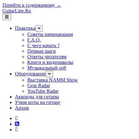
Перейти к содержимому →
GuitarLine.Ru
открыть
меню
Практика
открыть
меню
Советы начинающим
F.A.Q.
С чего начать ?
Первые шаги
Ответы читателям
Книги и видеошколы
Музыкальный soft
Оборудование
открыть
меню
Выставка NAMM Show
Gear Radar
YouTube Radar
Аккорды для гитары
Учим ноты на гитаре
Архив
twitter
rss
vk