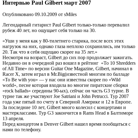
Интервью Paul Gilbert март 2007
Опубликовано 09.10.2009 от sMiles
Легендарный гитарист Paul Gilbert только-только перевалил
рубеж 40 лет, но ощущает себя только на 30.
«Уши у меня как у 80-тилетнего старика, после всех этих
нагрузок на них, однако глаза неплохо сохранились, им только
20. Так что я себя ощущаю скорее на 35 лет.»
Несмотря на возраст, Gilbert до сих пор продолжает зажигать.
Недавно он в очередной раз вошел в рейтинг «To 10 Shredders
of All Time» по версии Guitar One Magazine, Gilbert, начинал в
Racer X, затем играл в Mr.Big(известной многим по балладе
«To Be with you» — у нас они известны скорее по «Wild
world», песне которая входила во многие пиратские сборки
«rock ballads» середины 90-ых), сейчас он часть G3 турне. В
турне так же участвуют Joe Satriani и John Petrucci. Тур 2007
года уже пятый по счету в Северной Америке и 12 в Европе.
За последние 10 лет, Gilbert много колесил с концертами и
мастерклассами. Тур G3 закончится в Rams Head в Балтиморе
13 апреля.
Перед концертом в Denver Gilbert нашел время пообщаться с
нами по телефону.