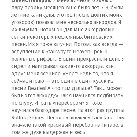
Денис Назаров:
У меня лично это заняло
пару-тройку месяцев. Мне было лет 7-8, были
летние каникулы, и отец (после долгих моих
уговоров) показал мне несколько аккордов. Я
их выучил. Потом он дал мне аккордовые
сетки некоторых несложных битловских
песен. Их я тоже выучил. Потом, как всегда —
вступление к Stairway to Heaven, рок-н-
ролльные риффы… В один прекрасный день я
сидел и наигрывал какие-то аккорды, как
вдруг меня осенило: «Чёрт! Ведь то, что я
сейчас играю — это один в один кусок из
песни Beatles! А что там дальше? Так… может
быть этот аккорд?» Так я научился подбирать
по слуху. Играть «перебором» я тоже
научился благодаря песне. На этот раз группы
Rolling Stones. Песня называлась Lady Jane. Там
вначале такой красивый перебор на гитаре, в
том же духе выдержан и весь