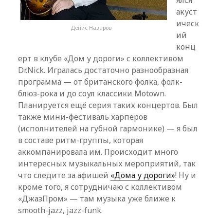
ялся
акуст
ическ
Денис Назаров
ий
конц
ерт в клубе «Дом у дороги» с коллективом
Dr.Nick. Игралась достаточно разнообразная
программа — от британского фолка, фолк-
блюз-рока и до соул классики Motown.
Планируется ещё серия таких концертов. Был
также мини-фестиваль харперов
(исполнителей на губной гармонике) — я был
в составе ритм-группы, которая
аккомпанировала им. Происходит много
интересных музыкальных мероприятий, так
что следите за афишей
«Дома у дороги»
! Ну и
кроме того, я сотрудничаю с коллективом
«ДжазПром» — там музыка уже ближе к
smooth-jazz, jazz-funk.