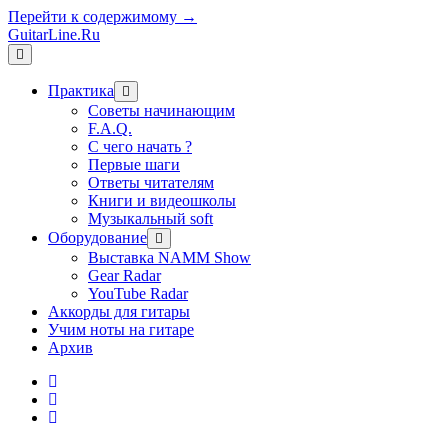
Перейти к содержимому →
GuitarLine.Ru
открыть
меню
Практика
открыть
меню
Советы начинающим
F.A.Q.
С чего начать ?
Первые шаги
Ответы читателям
Книги и видеошколы
Музыкальный soft
Оборудование
открыть
меню
Выставка NAMM Show
Gear Radar
YouTube Radar
Аккорды для гитары
Учим ноты на гитаре
Архив
twitter
rss
vk