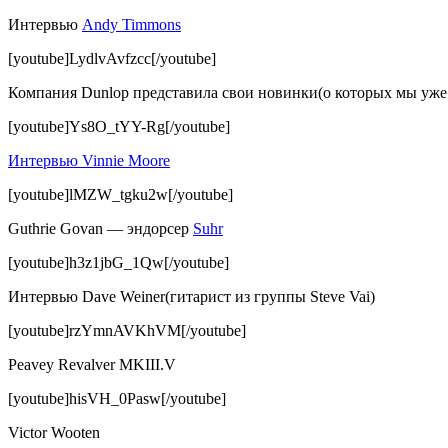
Интервью
Andy Timmons
[youtube]LydlvAvfzcc[/youtube]
Компания Dunlop представила свои новинки(о которых мы уж
[youtube]Ys8O_tYY-Rg[/youtube]
Интервью Vinnie Moore
[youtube]lMZW_tgku2w[/youtube]
Guthrie Govan — эндорсер
Suhr
[youtube]h3z1jbG_1Qw[/youtube]
Интервью Dave Weiner(гитарист из группы Steve Vai)
[youtube]rzYmnAVKhVM[/youtube]
Peavey Revalver MKIII.V
[youtube]hisVH_0Pasw[/youtube]
Victor Wooten