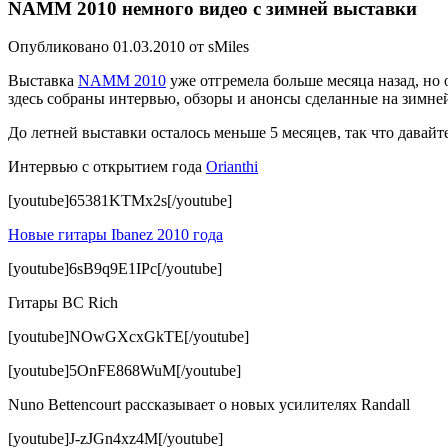
NAMM 2010 немного видео с зимней выставки
Опубликовано 01.03.2010 от sMiles
Выставка
NAMM 2010
уже отгремела больше месяца назад, но 
здесь собраны интервью, обзоры и анонсы сделанные на зимн
До летней выставки осталось меньше 5 месяцев, так что давайте
Интервью с открытием года
Orianthi
[youtube]65381KTMx2s[/youtube]
Новые гитары Ibanez 2010 года
[youtube]6sB9q9E1IPc[/youtube]
Гитары BC Rich
[youtube]NOwGXcxGkTE[/youtube]
[youtube]5OnFE868WuM[/youtube]
Nuno Bettencourt рассказывает о новых усилителях Randall
[youtube]J-zJGn4xz4M[/youtube]