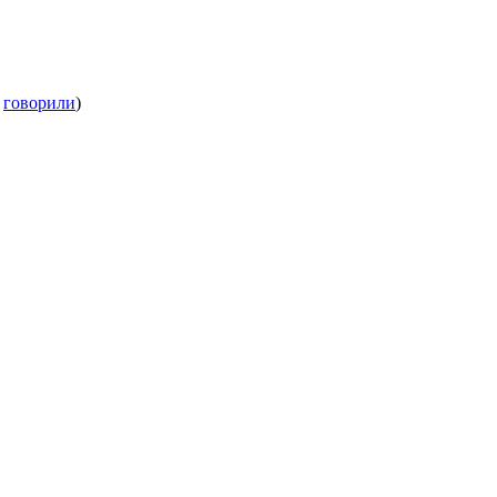
е
говорили
)