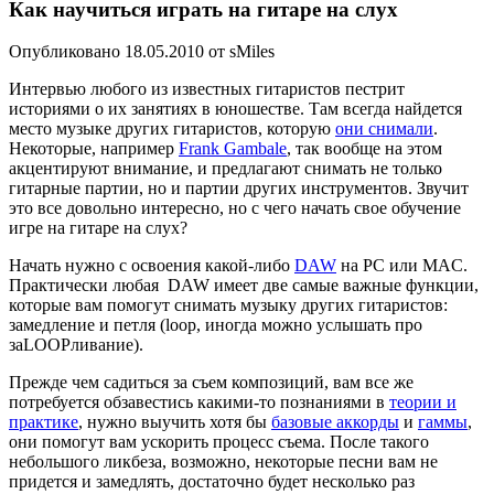
Как научиться играть на гитаре на слух
Опубликовано 18.05.2010 от sMiles
Интервью любого из известных гитаристов пестрит
историями о их занятиях в юношестве. Там всегда найдется
место музыке других гитаристов, которую
они снимали
.
Некоторые, например
Frank Gambale
, так вообще на этом
акцентируют внимание, и предлагают снимать не только
гитарные партии, но и партии других инструментов. Звучит
это все довольно интересно, но с чего начать свое обучение
игре на гитаре на слух?
Начать нужно с освоения какой-либо
DAW
на PC или MAC.
Практически любая DAW имеет две самые важные функции,
которые вам помогут снимать музыку других гитаристов:
замедление и петля (loop, иногда можно услышать про
заLOOPливание).
Прежде чем садиться за съем композиций, вам все же
потребуется обзавестись какими-то познаниями в
теории и
практике
, нужно выучить хотя бы
базовые аккорды
и
гаммы
,
они помогут вам ускорить процесс съема. После такого
небольшого ликбеза, возможно, некоторые песни вам не
придется и замедлять, достаточно будет несколько раз