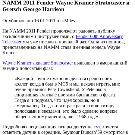
NAMM 2011 Fender Wayne Kramer Stratocaster и
Gretsch George Harrison
Опубликовано 16.01.2011 от sMiles
На NAMM 2011 Fender продолжают радовать публику
эксклюзивными инструментами, о
Fender 60th Anniversary
Telecaster
мы уже писали в прошлый раз. Одна из новинок,
представленных на NAMM стала именная модель Wayne
Kramer.
Wayne Kramer signature Stratocaster
выкрашен в американкий
звездно-полосатый флаг.
«Каждой группе нужно выделятся среди своих
коллег, когда я был в MC5 и мы начали играть, мне
очень нравился Pete Townshend. У Pete была
спортивная куртка с цветами британского флага.
Тогда я и подумал, что идея хороша, но я
американец. Тогда то я и раскрасил свою гитару
полосками и звездами, это было сделано вопреки
общественному мнению, шел 1968 год.»
Подробная спецификация гитары доступна
тут
, хочется
отметить датчик в середине, Seymour Duncan’59 смотрится в