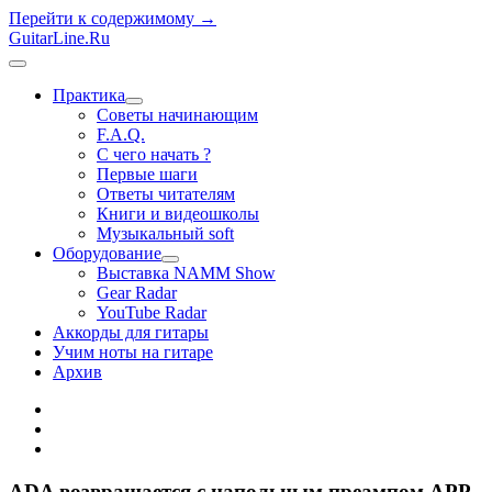
Перейти к содержимому →
GuitarLine.Ru
открыть
меню
Практика
открыть
Советы начинающим
меню
F.A.Q.
С чего начать ?
Первые шаги
Ответы читателям
Книги и видеошколы
Музыкальный soft
Оборудование
открыть
Выставка NAMM Show
меню
Gear Radar
YouTube Radar
Аккорды для гитары
Учим ноты на гитаре
Архив
twitter
rss
vk
ADA возвращается с напольным преампом APP-