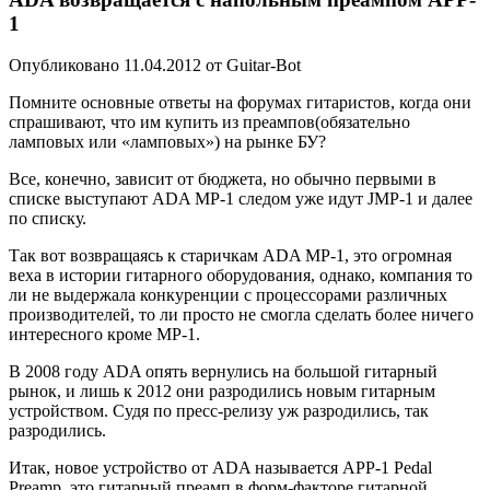
1
Опубликовано 11.04.2012 от Guitar-Bot
Помните основные ответы на форумах гитаристов, когда они
спрашивают, что им купить из преампов(обязательно
ламповых или «ламповых») на рынке БУ?
Все, конечно, зависит от бюджета, но обычно первыми в
списке выступают ADA MP-1 следом уже идут JMP-1 и далее
по списку.
Так вот возвращаясь к старичкам ADA MP-1, это огромная
веха в истории гитарного оборудования, однако, компания то
ли не выдержала конкуренции с процессорами различных
производителей, то ли просто не смогла сделать более ничего
интересного кроме MP-1.
В 2008 году ADA опять вернулись на большой гитарный
рынок, и лишь к 2012 они разродились новым гитарным
устройством. Судя по пресс-релизу уж разродились, так
разродились.
Итак, новое устройство от ADA называется APP-1 Pedal
Preamp, это гитарный преамп в форм-факторе гитарной