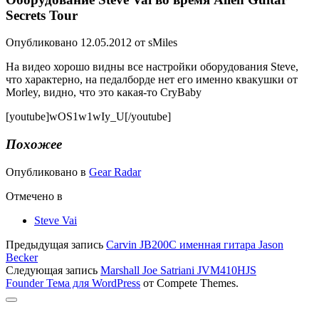
Secrets Tour
Опубликовано 12.05.2012 от sMiles
На видео хорошо видны все настройки оборудования Steve,
что характерно, на педалборде нет его именно квакушки от
Morley, видно, что это какая-то CryBaby
[youtube]wOS1w1wIy_U[/youtube]
Похожее
Опубликовано в
Gear Radar
Отмечено в
Steve Vai
Предыдущая запись
Carvin JB200C именная гитара Jason
Becker
Следующая запись
Marshall Joe Satriani JVM410HJS
Founder Тема для WordPress
от Compete Themes.
Прокрутка
к