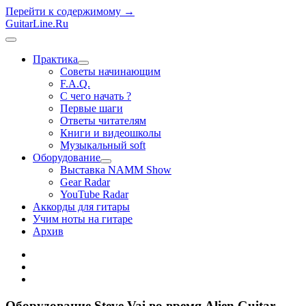
Перейти к содержимому →
GuitarLine.Ru
открыть
меню
Практика
открыть
Советы начинающим
меню
F.A.Q.
С чего начать ?
Первые шаги
Ответы читателям
Книги и видеошколы
Музыкальный soft
Оборудование
открыть
Выставка NAMM Show
меню
Gear Radar
YouTube Radar
Аккорды для гитары
Учим ноты на гитаре
Архив
twitter
rss
vk
Оборудование Steve Vai во время Alien Guitar