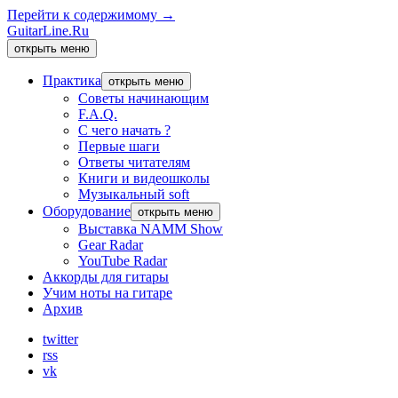
Перейти к содержимому →
GuitarLine.Ru
открыть меню
Практика
открыть меню
Советы начинающим
F.A.Q.
С чего начать ?
Первые шаги
Ответы читателям
Книги и видеошколы
Музыкальный soft
Оборудование
открыть меню
Выставка NAMM Show
Gear Radar
YouTube Radar
Аккорды для гитары
Учим ноты на гитаре
Архив
twitter
rss
vk