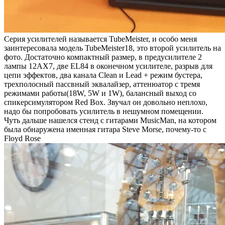
Серия усилителей называется TubeMeister, и особо меня
заинтересовала модель TubeMeister18, это второй усилитель на
фото. Достаточно компактный размер, в предусилителе 2
лампы 12AX7, две EL84 в оконечном усилителе, разрыв для
цепи эффектов, два канала Clean и Lead + режим бустера,
трехполосный пассвный эквалайзер, аттенюатор с тремя
режимами работы(18W, 5W и 1W), балансный выход со
спикерсимулятором Red Box. Звучал он довольно неплохо,
надо бы попробовать усилитель в нешумном помещении.
Чуть дальше нашелся стенд с гитарами MusicMan, на котором
была обнаружена именная гитара Steve Morse, почему-то с
Floyd Rose