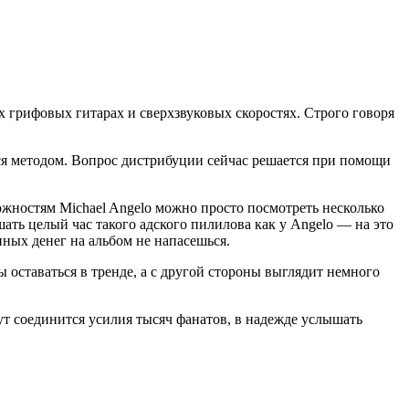
х грифовых гитарах и сверхзвуковых скоростях. Строго говоря
ся методом. Вопрос дистрибуции сейчас решается при помощи
можностям Michael Angelo можно просто посмотреть несколько
шать целый час такого адского пилилова как у Angelo — на это
нных денег на альбом не напасешься.
 оставаться в тренде, а с другой стороны выглядит немного
гут соединится усилия тысяч фанатов, в надежде услышать