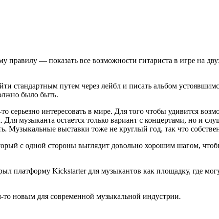
му правилу — показать все возможности гитариста в игре на дву
ойти стандартным путем через лейбл и писать альбом устоявшим
должно было быть.
-то серьезно интересовать в мире. Для того чтобы удивится воз
. Для музыканта остается только вариант с концертами, но и слу
ить. Музыкальные выставки тоже не круглый год, так что собстве
оторый с одной стороны выглядит довольно хорошим шагом, чтобы
рыл платформу Kickstarter для музыкантов как площадку, где мо
чем-то новым для современной музыкальной индустрии.