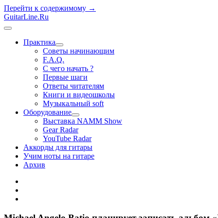
Перейти к содержимому →
GuitarLine.Ru
открыть
меню
Практика
открыть
Советы начинающим
меню
F.A.Q.
С чего начать ?
Первые шаги
Ответы читателям
Книги и видеошколы
Музыкальный soft
Оборудование
открыть
Выставка NAMM Show
меню
Gear Radar
YouTube Radar
Аккорды для гитары
Учим ноты на гитаре
Архив
twitter
rss
vk
Michael Angelo Batio планирует записать альбом «