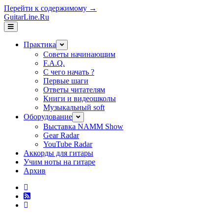
Перейти к содержимому →
GuitarLine.Ru
открыть
меню
Практика
открыть
меню
Советы начинающим
F.A.Q.
С чего начать ?
Первые шаги
Ответы читателям
Книги и видеошколы
Музыкальный soft
Оборудование
открыть
меню
Выставка NAMM Show
Gear Radar
YouTube Radar
Аккорды для гитары
Учим ноты на гитаре
Архив
twitter
rss
vk