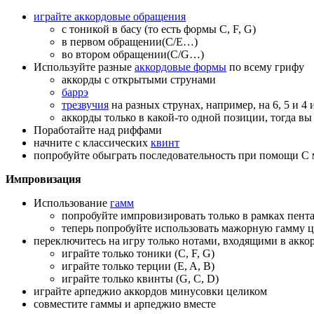
играйте аккордовые обращения
с тоникой в басу (то есть формы C, F, G)
в первом обращении(C/E…)
во втором обращении(C/G…)
Используйте разные
аккордовые формы
по всему грифу
аккорды с открытыми струнами
баррэ
трезвучия
на разных струнах, например, на 6, 5 и 4 и
аккорды только в какой-то одной позиции, тогда 
Поработайте над риффами
начните с классических
квинт
попробуйте обыграть последовательность при помощи C
Импровизация
Использование
гамм
попробуйте импровизировать только в рамках пент
теперь попробуйте использовать мажорную гамму 
переключитесь на игру только нотами, входящими в акк
играйте только тоники (C, F, G)
играйте только терции (E, A, B)
играйте только квинты (G, C, D)
играйте арпеджио аккордов минусовки целиком
совместите гаммы и арпеджио вместе