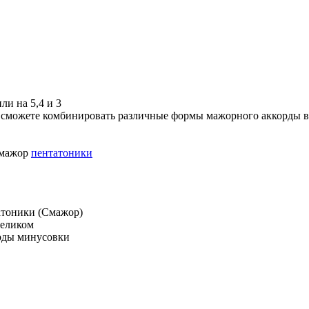
ли на 5,4 и 3
вы сможете комбинировать различные формы мажорного аккорды 
 мажор
пентатоники
атоники (Смажор)
целиком
орды минусовки