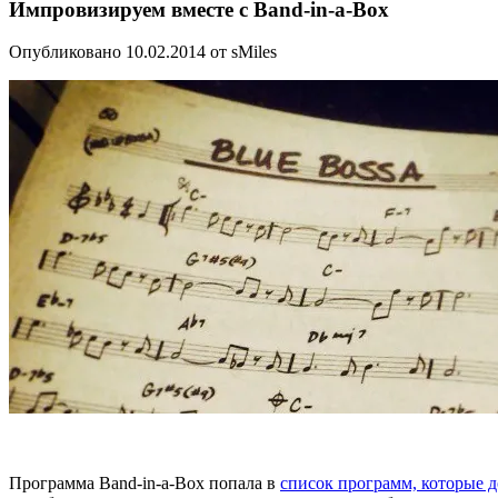
Импровизируем вместе с Band-in-a-Box
Опубликовано 10.02.2014 от sMiles
Программа Band-in-a-Box попала в
список программ, которые д