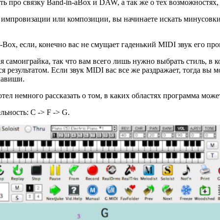
ь про связку Band-in-aBox и DAW, а так же о тех возможностях,
в импровизации или композиции, вы начинаете искать минусовки
-Box, если, конечно вас не смущает гаденький MIDI звук его пр
 самоиграйка, так что вам всего лишь нужно выбрать стиль, в к
 результатом. Если звук MIDI вас все же раздражает, тогда вы мо
лавиши.
хотел немного рассказать о том, в каких областях программа може
ьность: C -> F -> G.