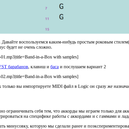
 Давайте воспользуемся каким-нибудь простым роковым стилем(Pop
ус будет не очень сложно.
e-01.mp3|title=Band-in-a-Box with samples]
VST барабанов
, клавиш и
баса
и послушаем вариант 2
e-02.mp3|title=Band-in-a-Box with samples]
к только вы импортируете MIDI файл в Logic он сразу же назнач
 ограничивать себя тем, что аккорды мы играем только для акк
нтрироваться на специфике работы с аккордами и с гаммами и ла
ать минусовку, которую мы сделали ранее и поэкспериментиров