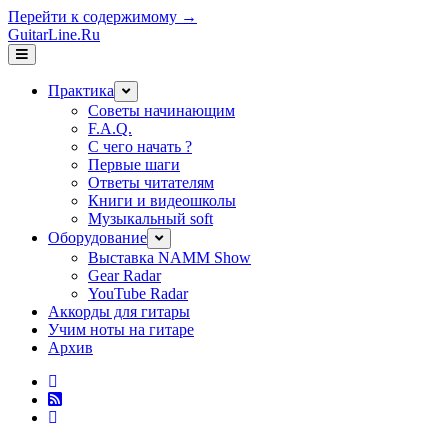
Перейти к содержимому →
GuitarLine.Ru
открыть
меню
Практика
открыть
меню
Советы начинающим
F.A.Q.
С чего начать ?
Первые шаги
Ответы читателям
Книги и видеошколы
Музыкальный soft
Оборудование
открыть
меню
Выставка NAMM Show
Gear Radar
YouTube Radar
Аккорды для гитары
Учим ноты на гитаре
Архив
twitter
rss
vk