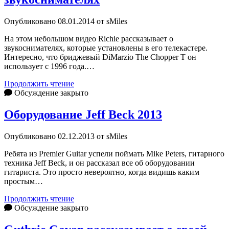
Ditto
X2
Looper
Опубликовано 08.01.2014 от sMiles
На этом небольшом видео Richie рассказывает о
звукоснимателях, которые установлены в его телекастере.
Интересно, что бриджевый DiMarzio The Chopper T он
использует с 1996 года.…
Richie
Продолжить чтение
Kotzen
Обсуждение закрыто
рассказывает
о
Оборудование Jeff Beck 2013
своих
звукоснимателях
Опубликовано 02.12.2013 от sMiles
Ребята из Premier Guitar успели поймать Mike Peters, гитарного
техника Jeff Beck, и он рассказал все об оборудовании
гитариста. Это просто невероятно, когда видишь каким
простым…
Оборудование
Продолжить чтение
Jeff
Обсуждение закрыто
Beck
2013