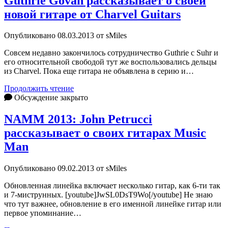
Guthrie Govan рассказывает о своей
новой гитаре от Charvel Guitars
Опубликовано 08.03.2013 от sMiles
Совсем недавно закончилось сотрудничество Guthrie с Suhr и
его относительной свободой тут же воспользовались дельцы
из Charvel. Пока еще гитара не объявлена в серию и…
Guthrie
Продолжить чтение
Govan
Обсуждение закрыто
рассказывает
о
NAMM 2013: John Petrucci
своей
рассказывает о своих гитарах Music
новой
гитаре
Man
от
Charvel
Опубликовано 09.02.2013 от sMiles
Guitars
Обновленная линейка включает несколько гитар, как 6-ти так
и 7-миструнных. [youtube]JwSL0DsT9Wo[/youtube] Не знаю
что тут важнее, обновление в его именной линейке гитар или
первое упоминание…