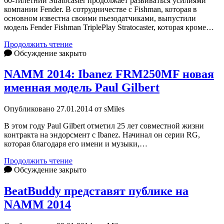
60-тилетний Stratocaster продолжает развиваться усилиями
компании Fender. В сотрудничестве с Fishman, которая в
основном известна своими пьезодатчиками, выпустили
модель Fender Fishman TriplePlay Stratocaster, которая кроме…
NAMM
Продолжить чтение
2014:
Обсуждение закрыто
Fender
Fishman
NAMM 2014: Ibanez FRM250MF новая
TriplePlay
именная модель Paul Gilbert
Stratocaster
HSS
Опубликовано 27.01.2014 от sMiles
В этом году Paul Gilbert отметил 25 лет совместной жизни
контракта на эндорсмент с Ibanez. Начинал он серии RG,
которая благодаря его имени и музыки,…
NAMM
Продолжить чтение
2014:
Обсуждение закрыто
Ibanez
FRM250MF
BeatBuddy представят публике на
новая
NAMM 2014
именная
модель
Paul