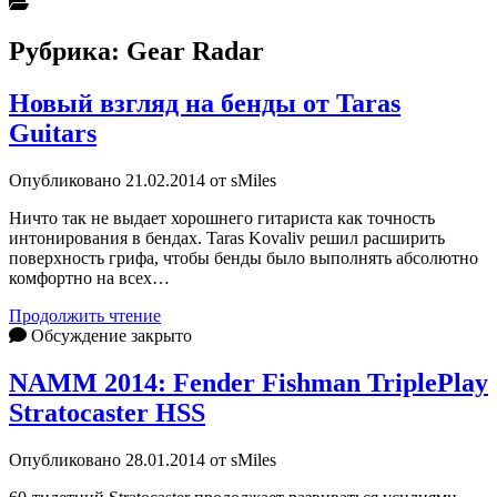
Рубрика:
Gear Radar
Новый взгляд на бенды от Taras
Guitars
Опубликовано 21.02.2014 от sMiles
Ничто так не выдает хорошнего гитариста как точность
интонирования в бендах. Taras Kovaliv решил расширить
поверхность грифа, чтобы бенды было выполнять абсолютно
комфортно на всех…
Новый
Продолжить чтение
взгляд
Обсуждение закрыто
на
бенды
NAMM 2014: Fender Fishman TriplePlay
от
Stratocaster HSS
Taras
Guitars
Опубликовано 28.01.2014 от sMiles