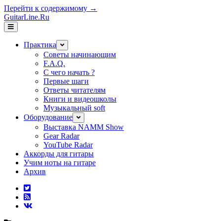
Перейти к содержимому →
GuitarLine.Ru
открыть
меню
Практика
открыть
меню
Советы начинающим
F.A.Q.
С чего начать ?
Первые шаги
Ответы читателям
Книги и видеошколы
Музыкальный soft
Оборудование
открыть
меню
Выставка NAMM Show
Gear Radar
YouTube Radar
Аккорды для гитары
Учим ноты на гитаре
Архив
twitter
rss
vk