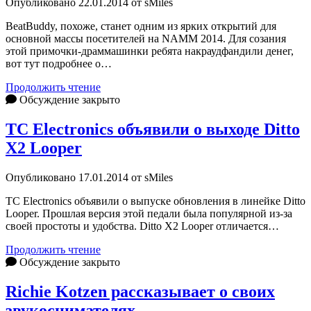
Опубликовано 22.01.2014 от sMiles
Gilbert
BeatBuddy, похоже, станет одним из ярких открытий для
основной массы посетителей на NAMM 2014. Для созания
этой примочки-драммашинки ребята накраудфандили денег,
вот тут подробнее о…
BeatBuddy
Продолжить чтение
представят
Обсуждение закрыто
публике
на
TC Electronics объявили о выходе Ditto
NAMM
X2 Looper
2014
Опубликовано 17.01.2014 от sMiles
TC Electronics объявили о выпуске обновления в линейке Ditto
Looper. Прошлая версия этой педали была популярной из-за
своей простоты и удобства. Ditto X2 Looper отличается…
TC
Продолжить чтение
Electronics
Обсуждение закрыто
объявили
о
Richie Kotzen рассказывает о своих
выходе
звукоснимателях