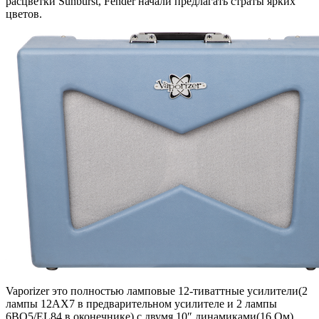
расцветки Sunburst, Fender начали предлагать страты ярких
цветов.
Vaporizer это полностью ламповые 12-тиваттные усилители(2
лампы 12AX7 в предварительном усилителе и 2 лампы
6BQ5/EL84 в оконечнике) с двумя 10″ динамиками(16 Ом).