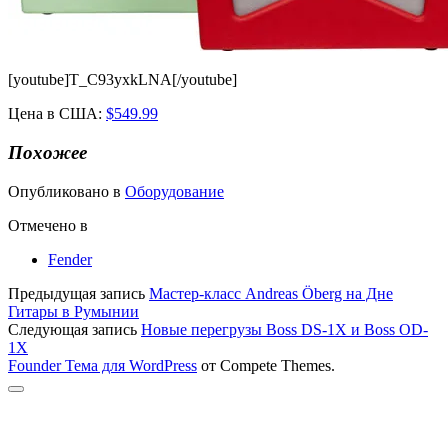
[youtube]T_C93yxkLNA[/youtube]
Цена в США:
$549.99
Похожее
Опубликовано в
Оборудование
Отмечено в
Fender
Предыдущая запись
Мастер-класс Andreas Öberg на Дне
Гитары в Румынии
Следующая запись
Новые перегрузы Boss DS-1X и Boss OD-
1X
Founder Тема для WordPress
от Compete Themes.
Прокрутка
к
верху