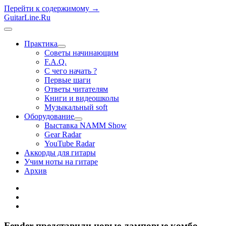
Перейти к содержимому →
GuitarLine.Ru
открыть
меню
Практика
открыть
Советы начинающим
меню
F.A.Q.
С чего начать ?
Первые шаги
Ответы читателям
Книги и видеошколы
Музыкальный soft
Оборудование
открыть
Выставка NAMM Show
меню
Gear Radar
YouTube Radar
Аккорды для гитары
Учим ноты на гитаре
Архив
twitter
rss
vk
Fender представили новые ламповые комбо