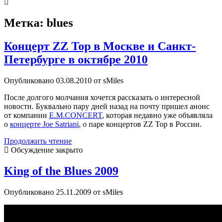
Метка:
blues
Концерт ZZ Top в Москве и Санкт-
Петербурге в октябре 2010
Опубликовано 03.08.2010 от sMiles
После долгого молчания хочется рассказать о интересной
новости. Буквально пару дней назад на почту пришел анонс
от компании
E.M.CONCERT
, которая недавно уже объявляла
о
концерте Joe Satriani
, о паре концертов ZZ Top в России.
Концерт
Продолжить чтение
ZZ
Обсуждение закрыто
Top
в
King of the Blues 2009
Москве
и
Опубликовано 25.11.2009 от sMiles
Санкт-
Петербурге
в
октябре