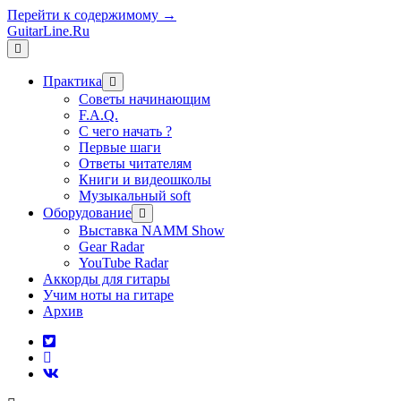
Перейти к содержимому →
GuitarLine.Ru
открыть
меню
Практика
открыть
меню
Советы начинающим
F.A.Q.
С чего начать ?
Первые шаги
Ответы читателям
Книги и видеошколы
Музыкальный soft
Оборудование
открыть
меню
Выставка NAMM Show
Gear Radar
YouTube Radar
Аккорды для гитары
Учим ноты на гитаре
Архив
twitter
rss
vk