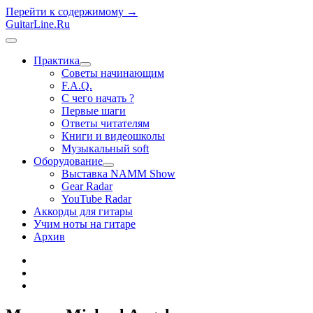
Перейти к содержимому →
GuitarLine.Ru
открыть
меню
Практика
открыть
Советы начинающим
меню
F.A.Q.
С чего начать ?
Первые шаги
Ответы читателям
Книги и видеошколы
Музыкальный soft
Оборудование
открыть
Выставка NAMM Show
меню
Gear Radar
YouTube Radar
Аккорды для гитары
Учим ноты на гитаре
Архив
twitter
rss
vk