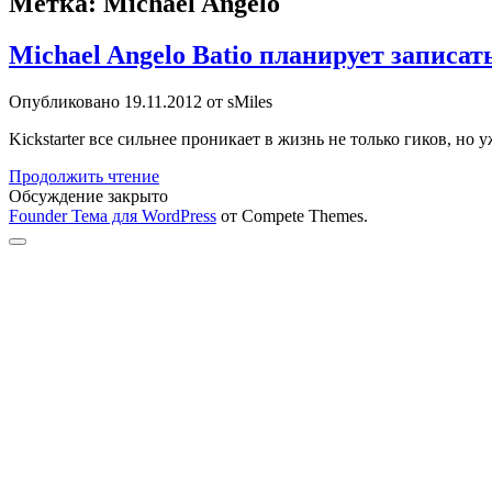
Метка:
Michael Angelo
Michael Angelo Batio планирует записат
Опубликовано 19.11.2012 от sMiles
Kickstarter все сильнее проникает в жизнь не только гиков, но
Michael
Продолжить чтение
Angelo
Обсуждение закрыто
Batio
Founder Тема для WordPress
от Compete Themes.
планирует
Прокрутка
записать
к
альбом
верху
«Intermezzo»
при
помощи
Kickstarter