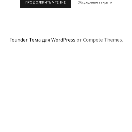
ВИДЕО
ПРОДОЛЖИТЬ ЧТЕНИЕ
Обсуждение закрыто
ВЫСТУПЛЕНИЙ
GREG
HOWE
В
РОССИИ
В
2011
ГОДУ
Founder Тема для WordPress
от Compete Themes.