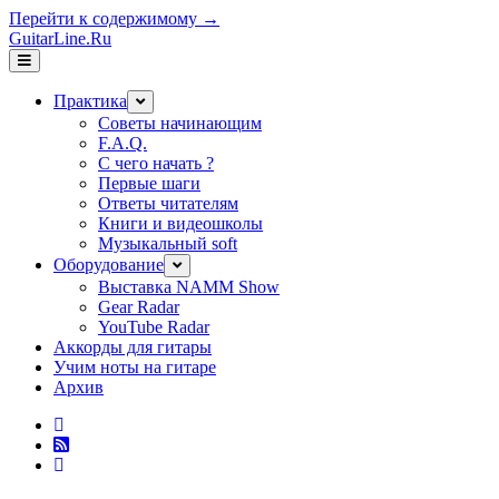
Перейти к содержимому →
GuitarLine.Ru
открыть
меню
Практика
открыть
меню
Советы начинающим
F.A.Q.
С чего начать ?
Первые шаги
Ответы читателям
Книги и видеошколы
Музыкальный soft
Оборудование
открыть
меню
Выставка NAMM Show
Gear Radar
YouTube Radar
Аккорды для гитары
Учим ноты на гитаре
Архив
twitter
rss
vk