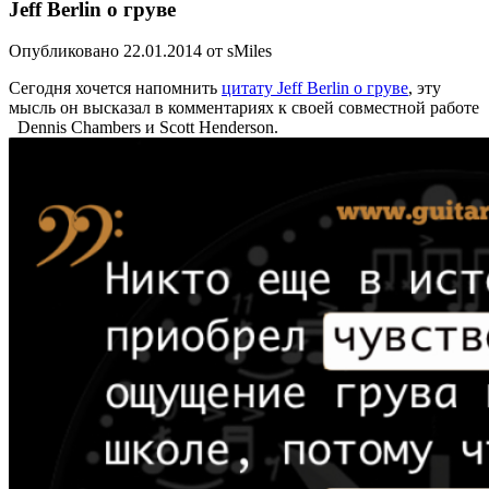
Jeff Berlin о груве
Опубликовано 22.01.2014 от sMiles
Сегодня хочется напомнить
цитату Jeff Berlin о груве
, эту
мысль он высказал в комментариях к своей совместной работе
Dennis Chambers и Scott Henderson.