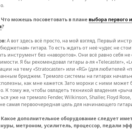
о.
u: Что можешь посоветовать в плане
выбора первого 
я
?
ов:
А вот здесь всё просто, на мой взгляд. Первый инстр
«бюджетная» гитара. То есть ждать от неё чудес не стои
ть инструмент без «наворотов». Они всё равно себя не
имости. Я бы рекомендовал гитары а-ля «Telecaster», «Le
ации на тему «Stratocaster» или «RG» (для любителей «п
ванным бриджем. Тремоло системы на гитарах начальн
сполезны, как мне кажется. Зато мороки с ними может 
о. К тому же, чтобы овладеть техникой владения «рыч
я уже на тремоло Fender, Wilkinson, Shaller, Floyd Rose,
 не самая первоочередная цель для начинающего гитари
u: Какое дополнительное оборудование следует име
шнуры, метроном, усилитель, процессор, педали эф