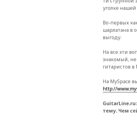
ти струнной 
уголке нашей
Во-первых как
шарлатана в 
выгоду.
На все эти в
знакомый, не
гитаристов в 
На MySpace в
http://www.my
GuitarLine.r
тему. Чем се