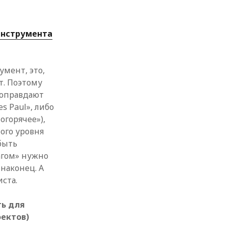
инструмента
умент, это,
т. Поэтому
 оправдают
s Paul», либо
огорячее»),
ого уровня
быть
агом» нужно
 наконец. А
ста.
ть для
фектов)