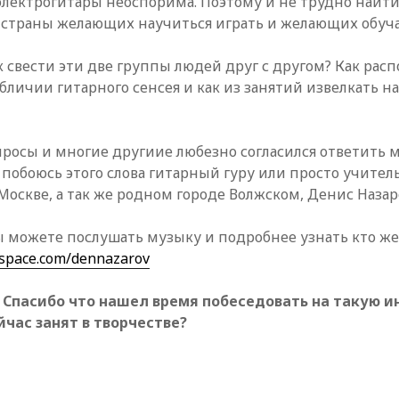
электрогитары неоспорима.
Поэтому и не трудно найт
 страны желающих научиться играть и желающих обуча
 свести эти две группы людей друг с другом? Как расп
обличии гитарного сенсея и как из занятий извелкать 
опросы и многие другиие любезно согласился ответить
 побоюсь этого слова гитарный гуру или просто учител
Москве, а так же родном городе Волжском, Денис Назар
ы можете послушать музыку и подробнее узнать кто же
space.com/dennazarov
u: Спасибо что нашел время побеседовать на такую 
йчас занят в творчестве?