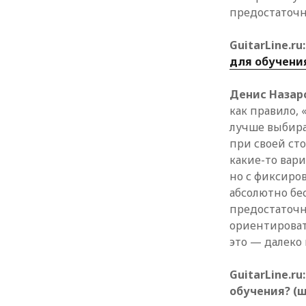
предостаточн
GuitarLine.r
для обучени
Денис Назар
как правило, 
лучше выбира
при своей сто
какие-то вари
но с фиксиро
абсолютно бе
предостаточн
ориентироватьс
это — далеко
GuitarLine.r
обучения? (