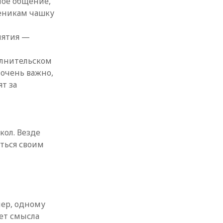
ное общение,
ченикам чашку
м
нятия —
олнительском
 очень важно,
т за
кол. Везде
ться своим
мер, одному
нет смысла