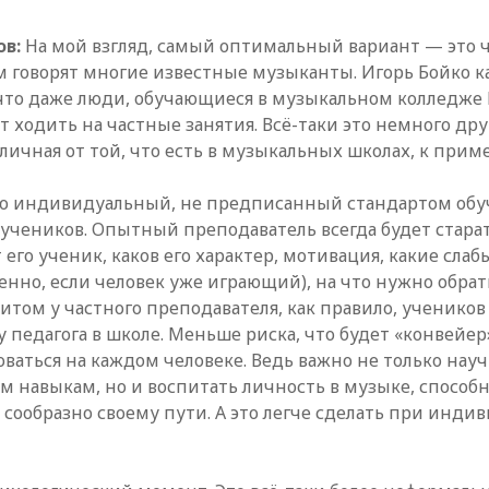
ов:
На мой взгляд, самый оптимальный вариант — это 
ом говорят многие известные музыканты. Игорь Бойко к
 что даже люди, обучающиеся в музыкальном колледже
 ходить на частные занятия. Всё-таки это немного дру
личная от той, что есть в музыкальных школах, к приме
то индивидуальный, не предписанный стандартом обу
 учеников. Опытный преподаватель всегда будет старат
 его ученик, каков его характер, мотивация, какие слаб
бенно, если человек уже играющий), на что нужно обра
итом у частного преподавателя, как правило, учеников
 педагога в школе. Меньше риска, что будет «конвейер»
ваться на каждом человеке. Ведь важно не только нау
 навыкам, но и воспитать личность в музыке, способ
я сообразно своему пути. А это легче сделать при инд