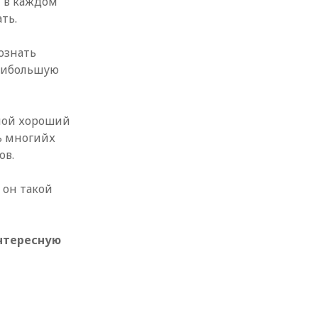
и в каждом
ть.
ознать
наибольшую
 мой хороший
ь многийх
ов.
 он такой
интересную