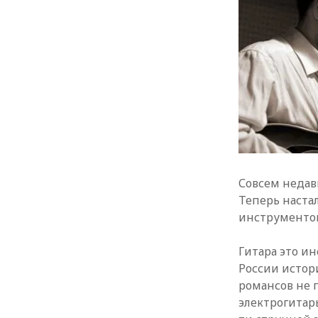
Совсем недав
Теперь настал
инструменто
Гитара это и
России истори
романсов не 
электрогитар