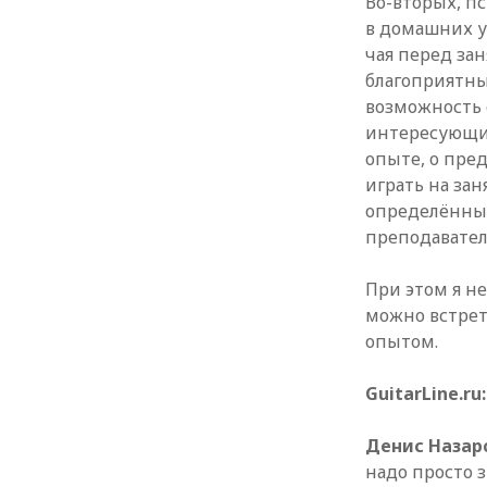
Во-вторых, п
в домашних у
чая перед за
благоприятны
возможность 
интересующие
опыте, о пре
играть на зан
определённы
преподавател
При этом я н
можно встрет
опытом.
GuitarLine.r
Денис Назар
надо просто з