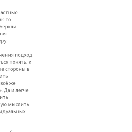
частные
ак-то
 Беркли
гая
ру.
чения подход
ься понять, к
ые стороны в
тить
 всё же
. Да и легче
чить
ную мыслить
ивидуальных