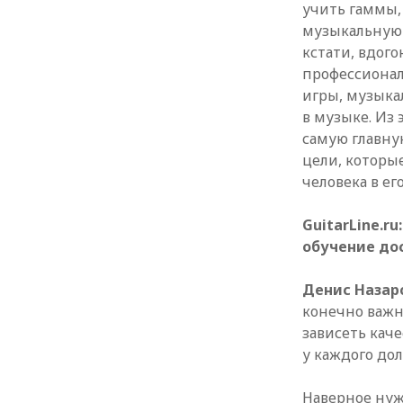
учить гаммы,
музыкальную 
кстати, вдого
профессиона
игры, музыка
в музыке. Из
самую главну
цели, которы
человека в ег
GuitarLine.r
обучение до
Денис Назар
конечно важн
зависеть каче
у каждого до
Наверное нуж