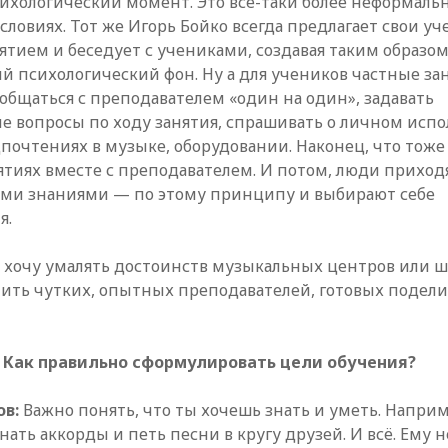
сихологический момент. Это всё-таки более неформаль
словиях. Тот же Игорь Бойко всегда предлагает свои у
нятием и беседует с учениками, создавая таким образо
й психологический фон. Ну а для учеников частные за
общаться с преподавателем «один на один», задавать
 вопросы по ходу занятия, спрашивать о личном исп
дпочтениях в музыке, оборудовании. Наконец, что тоже
ятиях вместе с преподавателем. И потом, люди приходя
ми знаниями — по этому принципу и выбирают себе
я.
е хочу умалять достоинств музыкальных центров или ш
ить чутких, опытных преподавателей, готовых подели
u: Как правильно сформулировать цели обучения?
ов:
Важно понять, что ты хочешь знать и уметь. Напри
нать аккорды и петь песни в кругу друзей. И всё. Ему 