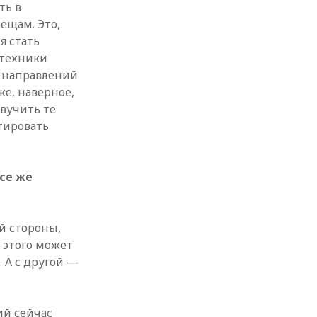
ть в
ещам. Это,
я стать
 техники
, направлений
же, наверное,
звучить те
тировать
все же
й стороны,
 этого может
. А с другой —
ий сейчас