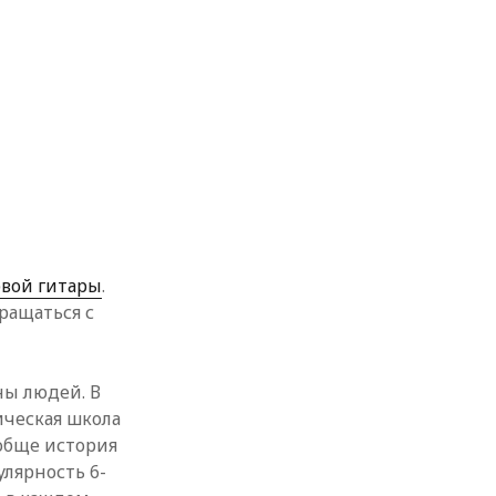
рвой гитары
.
ращаться с
ны людей. В
ическая школа
обще история
лярность 6-