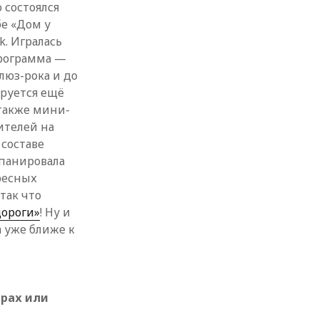
 состоялся
бе «Дом у
k. Игралась
программа —
люз-рока и до
ируется ещё
 также мини-
ителей на
 составе
мпанировала
ресных
так что
дороги»
! Ну и
 уже ближе к
трах или