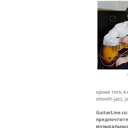
кроме того, 
smooth-jazz, j
GuitarLine.r
предпочтите
музыкальны