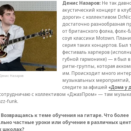
Денис Назаров:
Не так давно
акустический концерт в клу
дороги» с коллективом Dr.Nic
достаточно разнообразная 
от британского фолка, фолк-б
соул классики Motown. План
серия таких концертов. Был
фестиваль харперов (исполн
губной гармонике) — я был в
ритм-группы, которая акко
им. Происходит много инте
Денис Назаров
музыкальных мероприятий, 
следите за афишей
«Дома у 
я сотрудничаю с коллективом «ДжазПром» — там музыка
azz-funk.
u: Возвращаясь к теме обучения на гитаре. Что более
льно частные уроки или обучение в различных цен
х школах?