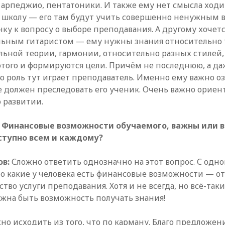
 арпеджио, пентатоники. И также ему нет смысла ходи
школу — его там будут учить совершенно ненужным в
нку к вопросу о выборе преподавания. А другому хочетс
льным гитаристом — ему нужны знания относительно
льной теории, гармонии, относительно разных стилей
 этого и формируются цели. Причём не последнюю, а да
ю роль тут играет преподаватель. Именно ему важно о
е должен преследовать его ученик. Очень важно ориен
о развитии.
u: Финансовые возможности обучаемого, важны или 
ступно всем и каждому?
ов:
Сложно ответить однозначно на этот вопрос. С одно
о какие у человека есть финансовые возможности — от
ство услуги преподавания. Хотя и не всегда, но всё-таки
лжна быть возможность получать знания!
но исходить из того, что по карману. Благо предложен