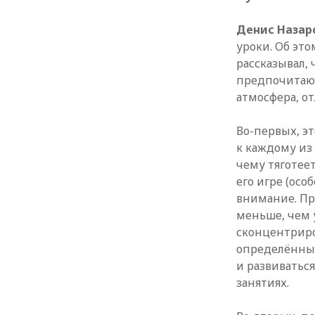
Денис Назар
уроки. Об эт
рассказывал,
предпочитают
атмосфера, от
Во-первых, э
к каждому из
чему тяготеет
его игре (осо
внимание. Пр
меньше, чем у
сконцентриро
определённым
и развиватьс
занятиях.