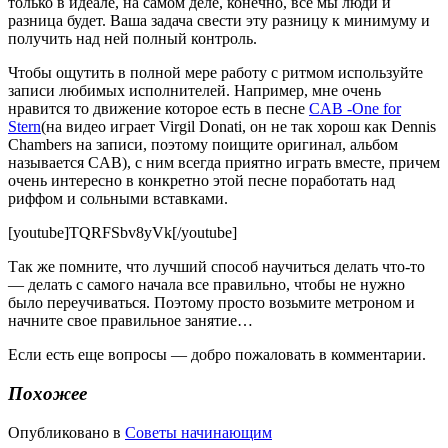
только в идеале, на самом деле, конечно, все мы люди и
разница будет. Ваша задача свести эту разницу к минимуму и
получить над ней полный контроль.
Чтобы ощутить в полной мере работу с ритмом используйте
записи любимых исполнителей. Например, мне очень
нравится то движение которое есть в песне
CAB -One for
Stern
(на видео играет Virgil Donati, он не так хорош как Dennis
Chambers на записи, поэтому поищите оригинал, альбом
называется CAB), с ним всегда приятно играть вместе, причем
очень интересно в конкретно этой песне поработать над
риффом и сольными вставками.
[youtube]TQRFSbv8yVk[/youtube]
Так же помните, что лучший способ научиться делать что-то
— делать с самого начала все правильно, чтобы не нужно
было переучиваться. Поэтому просто возьмите метроном и
начните свое правильное занятие…
Если есть еще вопросы — добро пожаловать в комментарии.
Похожее
Опубликовано в
Советы начинающим