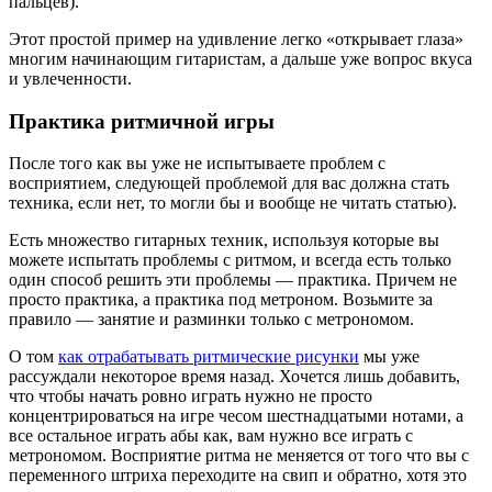
пальцев).
Этот простой пример на удивление легко «открывает глаза»
многим начинающим гитаристам, а дальше уже вопрос вкуса
и увлеченности.
Практика ритмичной игры
После того как вы уже не испытываете проблем с
восприятием, следующей проблемой для вас должна стать
техника, если нет, то могли бы и вообще не читать статью).
Есть множество гитарных техник, используя которые вы
можете испытать проблемы с ритмом, и всегда есть только
один способ решить эти проблемы — практика. Причем не
просто практика, а практика под метроном. Возьмите за
правило — занятие и разминки только с метрономом.
О том
как отрабатывать ритмические рисунки
мы уже
рассуждали некоторое время назад. Хочется лишь добавить,
что чтобы начать ровно играть нужно не просто
концентрироваться на игре чесом шестнадцатыми нотами, а
все остальное играть абы как, вам нужно все играть с
метрономом. Восприятие ритма не меняется от того что вы с
переменного штриха переходите на свип и обратно, хотя это