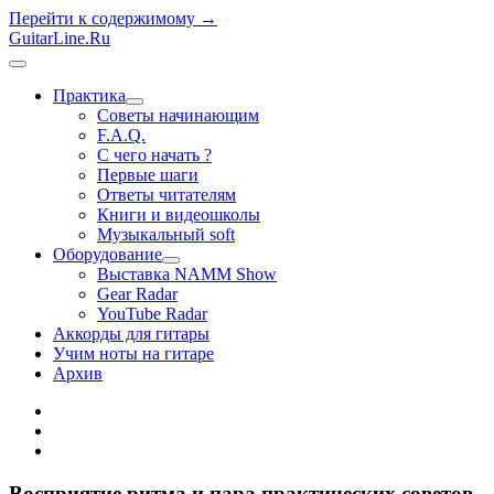
Перейти к содержимому →
GuitarLine.Ru
открыть
меню
Практика
открыть
Советы начинающим
меню
F.A.Q.
С чего начать ?
Первые шаги
Ответы читателям
Книги и видеошколы
Музыкальный soft
Оборудование
открыть
Выставка NAMM Show
меню
Gear Radar
YouTube Radar
Аккорды для гитары
Учим ноты на гитаре
Архив
twitter
rss
vk
Восприятие ритма и пара практических советов