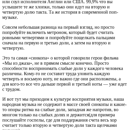
или соул исполнителя Англии или США. 99,9% что вы
услышите те же хлопки, только они идут на вторую и
четвертую долю такта. Та же история в современной поп-
музыке.
Совсем небольшая разница на первый взгляд, но просто
попробуйте включить метроном, который будет считать
ровными четвертями и попробуйте пощелкать пальцами
сначала на первую и третью доли, а затем на вторую и
четвертую.
Это та самая «синкопа» о которой говорили герои фильма
«Мы из джаза», не в прямом смысле конечно. Просто
способности воспринимать слабые доли у каждого человека
различны. Кому-то не составит труда уловить каждую
четверть и восьмую ноту, не важно где они расположены, а
для кого-то все что дальше первой и третьей ноты — уже идет
с трудом.
И вот тут мы приходим к культуре восприятия музыки, наша
народная музыка не содержит в массе своей синкопы и какие-
то опоры ритма на слабые доли, западная же напротив, во
многом только на слабых долях и держится(для примера
послушайте госпелы, где для поддержания счета весь хор
считает только вторую и четвертую доли такта щелчками