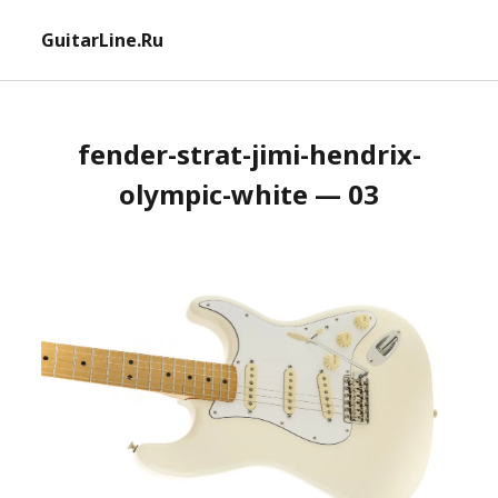
отк
GuitarLine.Ru
ме
fender-strat-jimi-hendrix-
olympic-white — 03