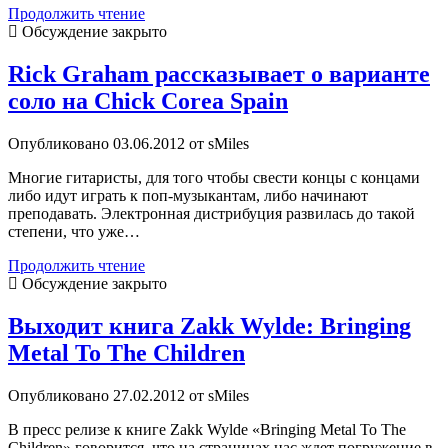
Видео
Продолжить чтение
к
Обсуждение закрыто
книге
Павла
Rick Graham рассказывает о варианте
Забуруева
соло на Chick Corea Spain
«Электрогитара.
Механика
взаимодействия»
Опубликовано 03.06.2012 от sMiles
Многие гитаристы, для того чтобы свести концы с концами
либо идут играть к поп-музыкантам, либо начинают
преподавать. Электронная дистрибуция развилась до такой
степени, что уже…
Rick
Продолжить чтение
Graham
Обсуждение закрыто
рассказывает
о
Выходит книга Zakk Wylde: Bringing
варианте
Metal To The Children
соло
на
Chick
Опубликовано 27.02.2012 от sMiles
Corea
Spain
В пресс релизе к книге Zakk Wylde «Bringing Metal To The
Children» говорится, что на страницах нас ждет погружение в