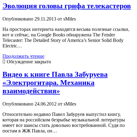
Chop
Эволюция головы грифа телекастеров
Builder
Опубликовано 29.11.2013 от sMiles
На просторах интернета находятся весьма полезные ссылки,
вот и сейчас, на Google Books обнаружена The Fender
Telecaster: The Detailed Story of America’s Senior Solid Body
Electric…
Эволюция
Продолжить чтение
головы
Обсуждение закрыто
грифа
телекастеров
Видео к книге Павла Забуруева
«Электрогитара. Механика
взаимодействия»
Опубликовано 24.06.2012 от sMiles
Относительно недавно Павел Забуруев выпустил книгу,
которая на российском безрыбье музыкальной литературы
имеет все шансы стать довольно востребованной. Судя по
постам в ЖЖ Павла, он…