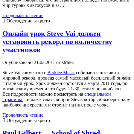
мир туровых автобусов и за…
Выходит
Продолжить чтение
книга
Обсуждение закрыто
Zakk
Wylde:
Онлайн урок Steve Vai должен
Bringing
установить рекорд по количеству
Metal
To
участников
The
Children
Опубликовано 21.02.2011 от sMiles
Steve Vai совместно с
Berklee Music
собирается поставить
мировой рекорд, проведя самый массовый бесплатный онлайн
гитарный урок. Урок должен состоятся 3 марта 2011 года, по
московскому времени это будет 21-30, если я не ошибаюсь.
Все подробности можно посмотреть на
специальной
страничке
, и даже задать вопрос Steve, который выберет пару
наиболее интересных и ответит на них после урока.
Онлайн
Продолжить чтение
урок
Обсуждение закрыто
Steve
Vai
Paul Gilbert — School of Shred