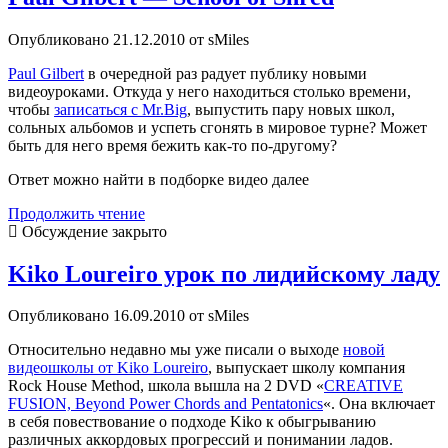
должен
установить
Опубликовано 21.12.2010 от sMiles
рекорд
по
Paul Gilbert
в очередной раз радует публику новыми
количеству
видеоуроками. Откуда у него находиться столько времени,
участников
чтобы
записаться с Mr.Big
, выпустить пару новых школ,
сольных альбомов и успеть сгонять в мировое турне? Может
быть для него время бежить как-то по-другому?
Ответ можно найти в подборке видео далее
Paul
Продолжить чтение
Gilbert
Обсуждение закрыто
—
School
Kiko Loureiro урок по лидийскому ладу
of
Shred
Опубликовано 16.09.2010 от sMiles
Относительно недавно мы уже писали о выходе
новой
видеошколы от Kiko Loureiro
, выпускает школу компания
Rock House Method, школа вышла на 2 DVD «
CREATIVE
FUSION, Beyond Power Chords and Pentatonics
«. Она включает
в себя повествование о подходе Kiko к обыгрыванию
различных аккордовых прогрессий и понимании ладов.