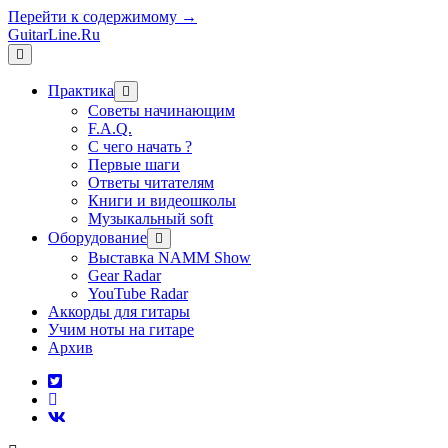
Перейти к содержимому →
GuitarLine.Ru
открыть
меню
Практика
открыть
меню
Советы начинающим
F.A.Q.
С чего начать ?
Первые шаги
Ответы читателям
Книги и видеошколы
Музыкальный soft
Оборудование
открыть
меню
Выставка NAMM Show
Gear Radar
YouTube Radar
Аккорды для гитары
Учим ноты на гитаре
Архив
twitter
rss
vk