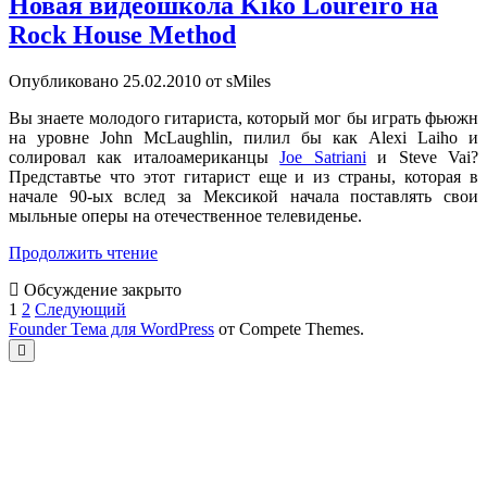
Новая видеошкола Kiko Loureiro на
Rock House Method
Опубликовано 25.02.2010 от sMiles
Вы знаете молодого гитариста, который мог бы играть фьюжн
на уровне John McLaughlin, пилил бы как Alexi Laiho и
солировал как италоамериканцы
Joe Satriani
и Steve Vai?
Представтье что этот гитарист еще и из страны, которая в
начале 90-ых вслед за Мексикой начала поставлять свои
мыльные оперы на отечественное телевиденье.
Новая
Продолжить чтение
видеошкола
Обсуждение закрыто
Kiko
Навигация
1
2
Следующий
Loureiro
Founder Тема для WordPress
от Compete Themes.
на
по
Rock
Прокрутка
записям
к
House
верху
Method