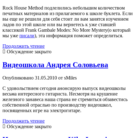
Rock House Method подлелились небольшим количеством
печатных материалов из прилагаемого к школе буклета. Если
вы еще не решили для себя стоит ли вам занятся изучением
ладов по этой школе или вы вернетесь к уже ставшей
классикой Frank Gambale Modes: No More Mystery(о который
мы уже
писали
), эта информация поможет определиться.
Kiko
Продолжить чтение
Loureiro
Обсуждение закрыто
урок
по
Видеошкола Андрея Соловьева
лидийскому
ладу
Опубликовано 31.05.2010 от sMiles
C удовольствием сегодня анонсирую выпуск видеошколы
весьма интересного гитариста. Несмотря на крушение
железного занавеса наша страна не стремиться обзавестись
собственной отраслью по производству видеошкол,
посвященных игре на электрогитаре.
Видеошкола
Продолжить чтение
Андрея
Обсуждение закрыто
Соловьева