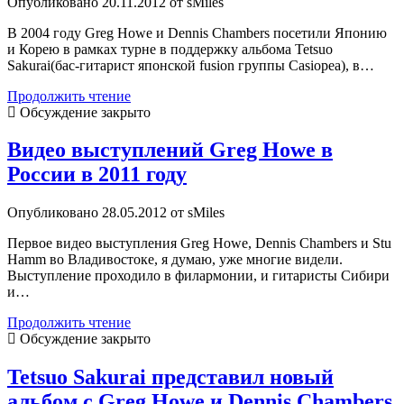
Опубликовано 20.11.2012 от sMiles
В 2004 году Greg Howe и Dennis Chambers посетили Японию
и Корею в рамках турне в поддержку альбома Tetsuo
Sakurai(бас-гитарист японской fusion группы Casiopea), в…
Полная
Продолжить чтение
версия
Обсуждение закрыто
DVD
Gentle
Видео выступлений Greg Howe в
Hearts(Greg
России в 2011 году
Howe,
Dennis
Chambers,
Опубликовано 28.05.2012 от sMiles
Tetsuo
Sakurai)
Первое видео выступления Greg Howe, Dennis Chambers и Stu
на
Hamm во Владивостоке, я думаю, уже многие видели.
Youtube
Выступление проходило в филармонии, и гитаристы Сибири
и…
Видео
Продолжить чтение
выступлений
Обсуждение закрыто
Greg
Howe
Tetsuo Sakurai представил новый
в
альбом с Greg Howe и Dennis Chambers
России