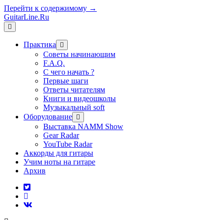
Перейти к содержимому →
GuitarLine.Ru
открыть
меню
Практика
открыть
меню
Советы начинающим
F.A.Q.
С чего начать ?
Первые шаги
Ответы читателям
Книги и видеошколы
Музыкальный soft
Оборудование
открыть
меню
Выставка NAMM Show
Gear Radar
YouTube Radar
Аккорды для гитары
Учим ноты на гитаре
Архив
twitter
rss
vk