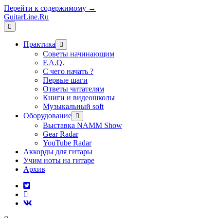
Перейти к содержимому →
GuitarLine.Ru
открыть
меню
Практика
открыть
меню
Советы начинающим
F.A.Q.
С чего начать ?
Первые шаги
Ответы читателям
Книги и видеошколы
Музыкальный soft
Оборудование
открыть
меню
Выставка NAMM Show
Gear Radar
YouTube Radar
Аккорды для гитары
Учим ноты на гитаре
Архив
twitter
rss
vk