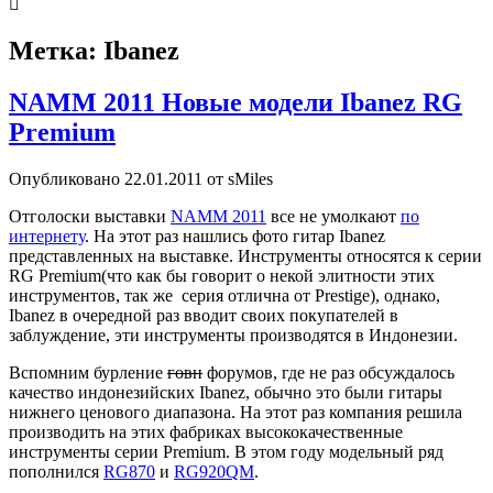
Метка:
Ibanez
NAMM 2011 Новые модели Ibanez RG
Premium
Опубликовано 22.01.2011 от sMiles
Отголоски выставки
NAMM 2011
все не умолкают
по
интернету
. На этот раз нашлись фото гитар Ibanez
представленных на выставке. Инструменты относятся к серии
RG Premium(что как бы говорит о некой элитности этих
инструментов, так же серия отлична от Prestige), однако,
Ibanez в очередной раз вводит своих покупателей в
заблуждение, эти инструменты производятся в Индонезии.
Вспомним бурление
говн
форумов, где не раз обсуждалось
качество индонезийских Ibanez, обычно это были гитары
нижнего ценового диапазона. На этот раз компания решила
производить на этих фабриках высококачественные
инструменты серии Premium. В этом году модельный ряд
пополнился
RG870
и
RG920QM
.