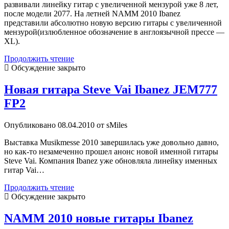
развивали линейку гитар с увеличенной мензурой уже 8 лет,
после модели 2077. На летней NAMM 2010 Ibanez
представили абсолютно новую версию гитары с увеличенной
мензурой(излюбленное обозначение в англоязычной прессе —
XL).
Summer
Продолжить чтение
NAMM
Обсуждение закрыто
2010
—
Новая гитара Steve Vai Ibanez JEM777
новый
FP2
Ibanez
RGD2127Z
Опубликовано 08.04.2010 от sMiles
Выставка Musikmesse 2010 завершилась уже довольно давно,
но как-то незамеченно прошел анонс новой именной гитары
Steve Vai. Компания Ibanez уже обновляла линейку именных
гитар Vai…
Новая
Продолжить чтение
гитара
Обсуждение закрыто
Steve
Vai
NAMM 2010 новые гитары Ibanez
Ibanez