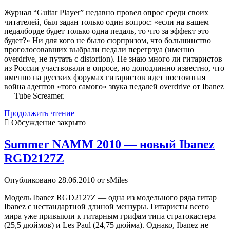
Журнал “Guitar Player” недавно провел опрос среди своих
читателей, был задан только один вопрос: «если на вашем
педалборде будет только одна педаль, то что за эффект это
будет?» Ни для кого не было сюрпризом, что большинство
проголосовавших выбрали педали перегрзуа (именно
overdrive, не путать с distortion). Не знаю много ли гитаристов
из России участвовали в опросе, но доподлинно известно, что
именно на русских форумах гитаристов идет постоянная
война адептов «того самого» звука педалей overdrive от Ibanez
— Tube Screamer.
Очередное
Продолжить чтение
переиздание
Обсуждение закрыто
классики:
Maxon
Summer NAMM 2010 — новый Ibanez
ST-
RGD2127Z
9
Pro+
Overdrive
Опубликовано 28.06.2010 от sMiles
Модель Ibanez RGD2127Z — одна из модельного ряда гитар
Ibanez с нестандартной длиной мензуры. Гитаристы всего
мира уже привыкли к гитарным грифам типа стратокастера
(25,5 дюймов) и Les Paul (24,75 дюйма). Однако, Ibanez не