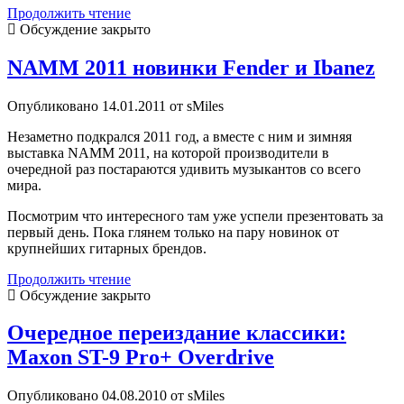
NAMM
Продолжить чтение
2011
Обсуждение закрыто
Новые
модели
NAMM 2011 новинки Fender и Ibanez
Ibanez
RG
Опубликовано 14.01.2011 от sMiles
Premium
Незаметно подкрался 2011 год, а вместе с ним и зимняя
выставка NAMM 2011, на которой производители в
очередной раз постараются удивить музыкантов со всего
мира.
Посмотрим что интересного там уже успели презентовать за
первый день. Пока глянем только на пару новинок от
крупнейших гитарных брендов.
NAMM
Продолжить чтение
2011
Обсуждение закрыто
новинки
Fender
Очередное переиздание классики:
и
Maxon ST-9 Pro+ Overdrive
Ibanez
Опубликовано 04.08.2010 от sMiles