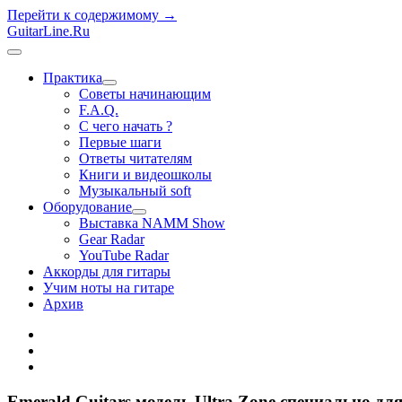
Перейти к содержимому →
GuitarLine.Ru
открыть
меню
Практика
открыть
Советы начинающим
меню
F.A.Q.
С чего начать ?
Первые шаги
Ответы читателям
Книги и видеошколы
Музыкальный soft
Оборудование
открыть
Выставка NAMM Show
меню
Gear Radar
YouTube Radar
Аккорды для гитары
Учим ноты на гитаре
Архив
twitter
rss
vk
Emerald Guitars модель Ultra Zone специально для