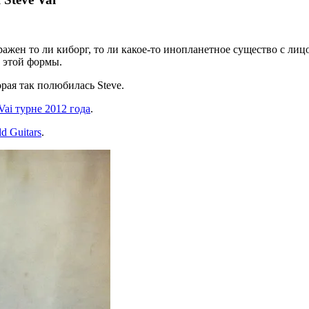
ажен то ли киборг, то ли какое-то инопланетное существо с лицо
о этой формы.
рая так полюбилась Steve.
Vai турне 2012 года
.
d Guitars
.