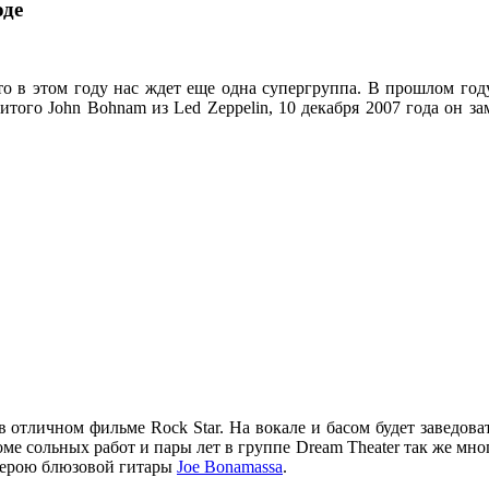
оде
то в этом году нас ждет еще одна супергруппа. В прошлом го
итого John Bohnam из Led Zeppelin, 10 декабря 2007 года он з
в отличном фильме Rock Star. На вокале и басом будет заведов
оме сольных работ и пары лет в группе Dream Theater так же мно
герою блюзовой гитары
Joe Bonamassa
.