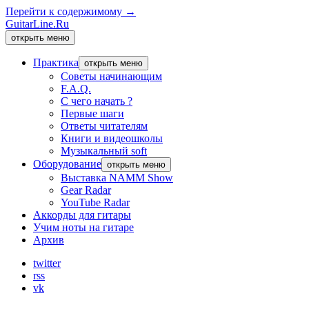
Перейти к содержимому →
GuitarLine.Ru
открыть меню
Практика
открыть меню
Советы начинающим
F.A.Q.
С чего начать ?
Первые шаги
Ответы читателям
Книги и видеошколы
Музыкальный soft
Оборудование
открыть меню
Выставка NAMM Show
Gear Radar
YouTube Radar
Аккорды для гитары
Учим ноты на гитаре
Архив
twitter
rss
vk