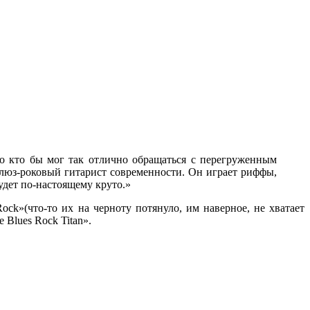
го кто бы мог так отлично обращаться с перегруженным
блюз-роковый гитарист современности. Он играет риффы,
удет по-настоящему круто.»
ock»(что-то их на черноту потянуло, им наверное, не хватает
 Blues Rock Titan».