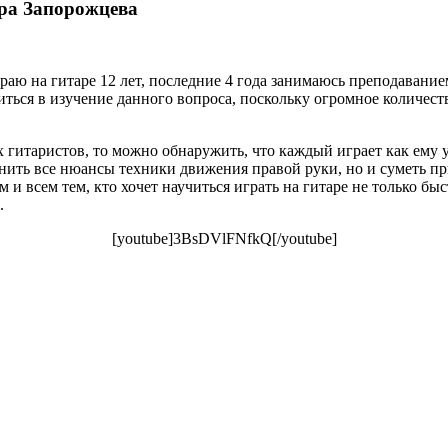
ра Запорожцева
раю на гитаре 12 лет, последние 4 года занимаюсь преподавание
иться в изучение данного вопроса, поскольку огромное количест
 гитаристов, то можно обнаружить, что каждый играет как ему у
снить все нюансы техники движения правой руки, но и суметь при
 и всем тем, кто хочет научиться играть на гитаре не только бы
.
[youtube]3BsDVlFNfkQ[/youtube]