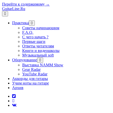
Перейти к содержимому →
GuitarLine.Ru
открыть
меню
Практика
открыть
меню
Советы начинающим
F.A.Q.
С чего начать ?
Первые шаги
Ответы читателям
Книги и видеошколы
Музыкальный soft
Оборудование
открыть
меню
Выставка NAMM Show
Gear Radar
YouTube Radar
Аккорды для гитары
Учим ноты на гитаре
Архив
twitter
rss
vk