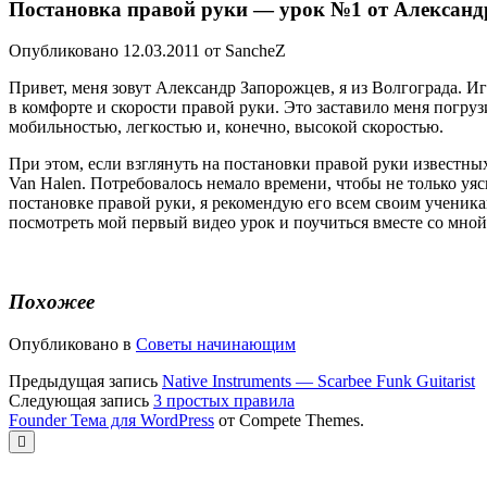
Постановка правой руки — урок №1 от Александ
Опубликовано 12.03.2011 от SancheZ
Привет, меня зовут Александр Запорожцев, я из Волгограда. Иг
в комфорте и скорости правой руки. Это заставило меня погруз
мобильностью, легкостью и, конечно, высокой скоростью.
При этом, если взглянуть на постановки правой руки известных
Van Halen. Потребовалось немало времени, чтобы не только уя
постановке правой руки, я рекомендую его всем своим ученикам
посмотреть мой первый видео урок и поучиться вместе со мной
Похожее
Опубликовано в
Советы начинающим
Предыдущая запись
Native Instruments — Scarbee Funk Guitarist
Следующая запись
3 простых правила
Founder Тема для WordPress
от Compete Themes.
Прокрутка
к
верху