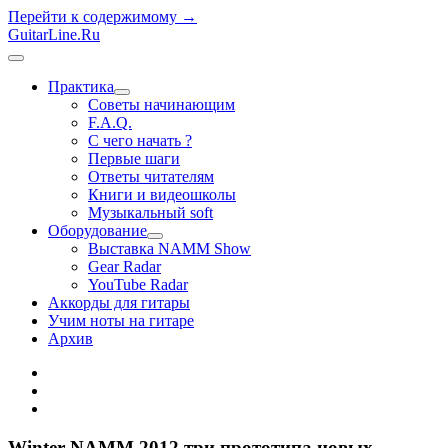
Перейти к содержимому →
GuitarLine.Ru
открыть
меню
Практика
открыть
Советы начинающим
меню
F.A.Q.
С чего начать ?
Первые шаги
Ответы читателям
Книги и видеошколы
Музыкальный soft
Оборудование
открыть
Выставка NAMM Show
меню
Gear Radar
YouTube Radar
Аккорды для гитары
Учим ноты на гитаре
Архив
twitter
rss
vk
Winter NAMM 2012 три прототипа новых