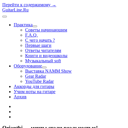
Перейти к содержимому →
GuitarLine.Ru
открыть
меню
Практика
открыть
Советы начинающим
меню
F.A.Q.
С чего начать ?
Первые шаги
Ответы читателям
Книги и видеошколы
Музыкальный soft
Оборудование
открыть
Выставка NAMM Show
меню
Gear Radar
YouTube Radar
Аккорды для гитары
Учим ноты на гитаре
Архив
twitter
rss
vk
Orianthi — мечты стали реальностью!