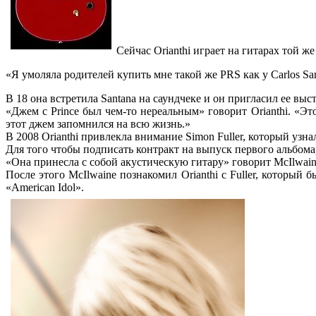
Сейчас Orianthi играет на гитарах той ж
«Я умоляла родителей купить мне такой же PRS как у Carlos Sa
В 18 она встретила Santana на саундчеке и он пригласил ее выс
«Джем с Prince был чем-то нереальным» говорит Orianthi. «Это
этот джем запомнился на всю жизнь.»
В 2008 Orianthi привлекла внимание Simon Fuller, который узна
Для того чтобы подписать контракт на выпуск первого альбома,
«Она принесла с собой акустическую гитару» говорит McIlwaine
После этого McIlwaine познакомил Orianthi с Fuller, который
«American Idol».