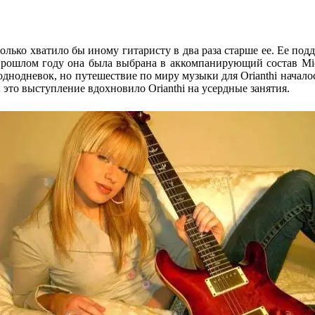
 столько хватило бы иному гитаристу в два раза старше ее. Ее подд
прошлом году она была выбрана в аккомпанирующий состав Michae
 однодневок, но путешествие по миру музыки для Orianthi началос
 и это выступление вдохновило Orianthi на усердные занятия.