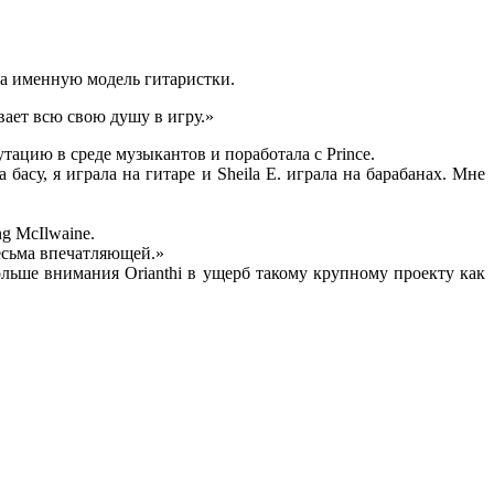
ила именную модель гитаристки.
вает всю свою душу в игру.»
утацию в среде музыкантов и поработала с Prince.
басу, я играла на гитаре и Sheila E. играла на барабанах. Мне
g McIlwaine.
весьма впечатляющей.»
больше внимания Orianthi в ущерб такому крупному проекту как