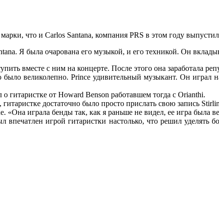
е марки, что и Carlos Santana, компания PRS в этом году выпуст
ntana. Я была очарована его музыкой, и его техникой. Он вклады
тупить вместе с ним на концерте. После этого она заработала реп
 было великолепно. Prince удивительный музыкант. Он играл на 
л о гитаристке от Howard Benson работавшем тогда с Orianthi.
 гитаристке достаточно было просто прислать свою запись Stirlin
. «Она играла бенды так, как я раньше не видел, ее игра была 
 был впечатлен игрой гитаристки настолько, что решил уделять 