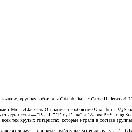
стоящему крупная работа для Orianthi была с Carrie Underwood.
зыки Michael Jackson. Он написал сообщение Orianthi на MySpa
 три песни — “Beat It,” “Dirty Diana” и “Wanna Be Starting Som
 всех тех крутых гитаристах, которые играли в составе группы
ороля поп-музыки и начала работу над материалом тура «This Is 