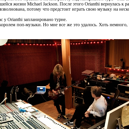
шейся жизни Michael Jackson. После этого Orianthi вернулась к 
 взволнована, потому что предстоит играть свою музыку на неско
с у Orianthi запланировано турне.
королем поп-музыки. Но мне все же это удалось. Хоть немного,