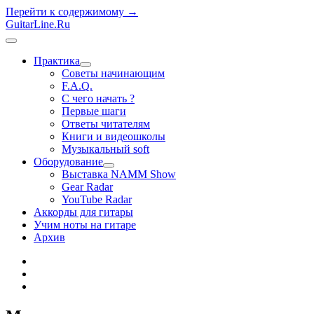
Перейти к содержимому →
GuitarLine.Ru
открыть
меню
Практика
открыть
Советы начинающим
меню
F.A.Q.
С чего начать ?
Первые шаги
Ответы читателям
Книги и видеошколы
Музыкальный soft
Оборудование
открыть
Выставка NAMM Show
меню
Gear Radar
YouTube Radar
Аккорды для гитары
Учим ноты на гитаре
Архив
twitter
rss
vk