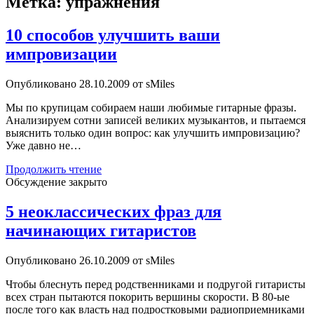
Метка:
упражнения
10 способов улучшить ваши
импровизации
Опубликовано 28.10.2009 от sMiles
Мы по крупицам собираем наши любимые гитарные фразы.
Анализируем сотни записей великих музыкантов, и пытаемся
выяснить только один вопрос: как улучшить импровизацию?
Уже давно не…
10
Продолжить чтение
способов
Обсуждение закрыто
улучшить
ваши
5 неоклассических фраз для
импровизации
начинающих гитаристов
Опубликовано 26.10.2009 от sMiles
Чтобы блеснуть перед родственниками и подругой гитаристы
всех стран пытаются покорить вершины скорости. В 80-ые
после того как власть над подростковыми радиоприемниками