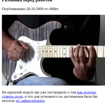
Опубликовано 20.10.2009 от sMiles
На прошлой неделе мы уже поговорили о том
как полезно
ставить цели
, и что для успешного их достижения было бы
неплохо
их зафиксировать
.