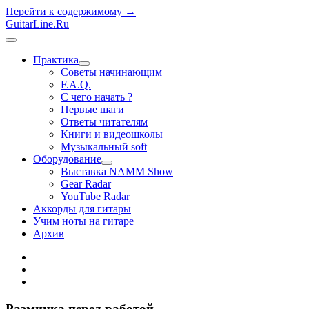
Перейти к содержимому →
GuitarLine.Ru
открыть
меню
Практика
открыть
Советы начинающим
меню
F.A.Q.
С чего начать ?
Первые шаги
Ответы читателям
Книги и видеошколы
Музыкальный soft
Оборудование
открыть
Выставка NAMM Show
меню
Gear Radar
YouTube Radar
Аккорды для гитары
Учим ноты на гитаре
Архив
twitter
rss
vk
Разминка перед работой