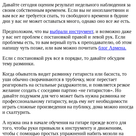
Давайте сегодня оценим результат недельного наблюдения за
своим собственным временем. Если вы не инопланетянин и
вам все же требуется спать, то свободного времени в будние
дни у вас не может оставаться много, однако оно все же есть.
Предположим, что вы
выбрали инструмент
, и возможно даже
у вас нет проблем с постановкой правой и левой рук. Если
проблемы есть, то вам верный путь к преподавателю, об этом
напишу чуть позже, или вам можно почитать
блог Армена
.
Если с постановкой рук все в порядке, то давайте обсудим
тему разминки.
Когда обыватель видит разминку гитариста или басиста, то
уши обычно сворачиваются в трубочку, мозг перестает
реагировать на остальные раздражители, и появляется резкое
желание создать с соседями партию «не гитаристов». Но
давайте подумаем для чего может быть нужна разминка не
профессиональному гитаристу, ведь ему нет необходимости
играть сложные произведения на публику, дома можно иногда
и схалтурить.
А нужна она в начале обучения на гитаре прежде всего для
того, чтобы руки привыкли к инструменту и движениям,
чтобы с помощью простых упражнений набить мозоли на