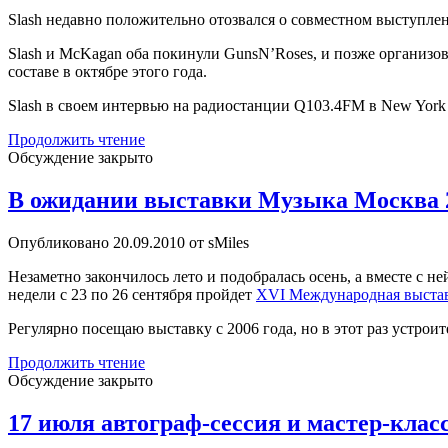
Gary
Slash недавно положительно отозвался о совместном выступлен
Moore
Slash и McKagan оба покинули GunsN’Roses, и позже организо
составе в октябре этого года.
Slash в своем интервью на радиостанции Q103.4FM в New York 
Slash
Продолжить чтение
высказался
Обсуждение закрыто
о
возможном
В ожидании выставки Музыка Москва 
reunion
GunsN’Roses
Опубликовано 20.09.2010 от sMiles
Незаметно закончилось лето и подобралась осень, а вместе с 
недели с 23 по 26 сентября пройдет
XVI Международная выста
Регулярно посещаю выставку с 2006 года, но в этот раз устрои
В
Продолжить чтение
ожидании
Обсуждение закрыто
выставки
Музыка
17 июля автограф-сессия и мастер-клас
Москва