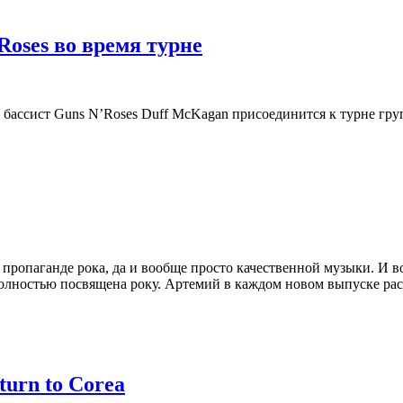
oses во время турне
ий бассист Guns N’Roses Duff McKagan присоединится к турне г
пропаганде рока, да и вообще просто качественной музыки. И во
 полностью посвящена року. Артемий в каждом новом выпуске рас
turn to Corea