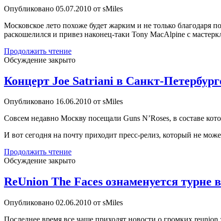
2010
Опубликовано 05.07.2010 от sMiles
Московское лето похоже будет жарким и не только благодаря п
раскошелился и привез наконец-таки Tony MacAlpine с мастерк
17
Продолжить чтение
июля
Обсуждение закрыто
автограф-
сессия
Концерт Joe Satriani в Санкт-Петербург
и
мастер-
Опубликовано 16.06.2010 от sMiles
класс
гитариста-
Совсем недавно Москву посещали Guns N’Roses, в составе кото
виртуоза
Tony
И вот сегодня на почту приходит пресс-релиз, который не може
MacAlpine
Концерт
Продолжить чтение
Joe
Обсуждение закрыто
Satriani
в
ReUnion The Faces ознаменуется турне в
Санкт-
Петербурге
Опубликовано 02.06.2010 от sMiles
5
ноября
Последнее время все чаще приходят новости о громких reunion