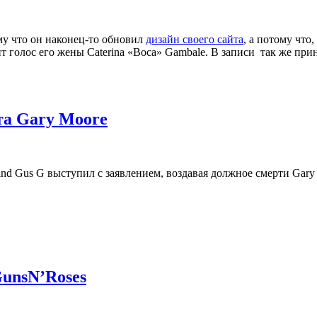
му что он наконец-то обновил
дизайн своего сайта
, а потому что
олос его жены Caterina «Boca» Gambale. В записи так же принял
та Gary Moore
ind Gus G выступил с заявлением, воздавая должное смерти Gary
GunsN’Roses