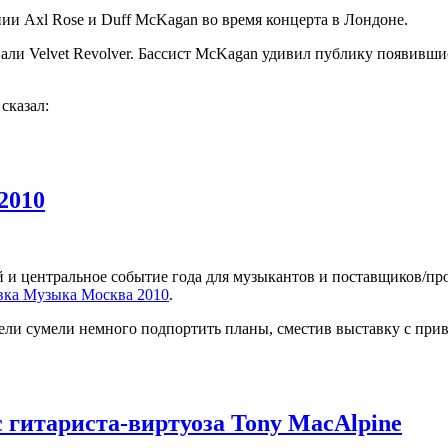
ии Axl Rose и Duff McKagan во время концерта в Лондоне.
вали Velvet Revolver. Бассист McKagan удивил публику появивш
сказал:
2010
ней и центральное событие года для музыкантов и поставщиков/п
вка Музыка Москва 2010
.
тели сумели немного подпортить планы, сместив выставку с прив
с гитариста-виртуоза Tony MacAlpine