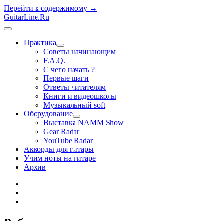
Перейти к содержимому →
GuitarLine.Ru
открыть
меню
Практика
открыть
Советы начинающим
меню
F.A.Q.
С чего начать ?
Первые шаги
Ответы читателям
Книги и видеошколы
Музыкальный soft
Оборудование
открыть
Выставка NAMM Show
меню
Gear Radar
YouTube Radar
Аккорды для гитары
Учим ноты на гитаре
Архив
twitter
rss
vk