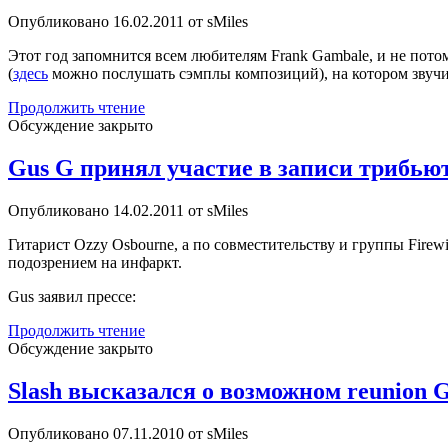
годом
Опубликовано 16.02.2011 от sMiles
Этот год запомнится всем любителям Frank Gambale, и не пото
(
здесь
можно послушать сэмплы композиций), на котором звучит г
Return
Продолжить чтение
To
Обсуждение закрыто
Forever
или
Gus G принял участие в записи трибью
Frank
Gambale
Опубликовано 14.02.2011 от sMiles
return
to
Гитарист Ozzy Osbourne, а по совместительству и группы Firew
Corea
подозрением на инфаркт.
Gus заявил прессе:
Gus
Продолжить чтение
G
Обсуждение закрыто
принял
участие
Slash высказался о возможном reunion 
в
записи
Опубликовано 07.11.2010 от sMiles
трибьюта