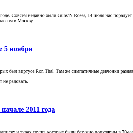
огоде. Совсем недавно были Guns’N Roses, 14 июля нас порадует
лассом в Москву.
е 5 ноября
рых был виртуоз Ron Thal. Там же симпатичные девчонки раздава
т не радовать.
 начале 2011 года
 записях и турах групп, которые были безумно популярны в 70-ы