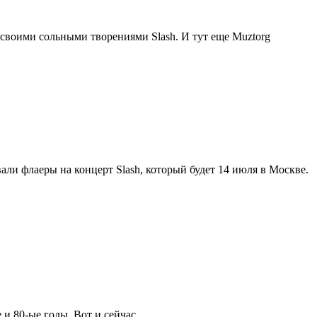
 своими сольными творениями Slash. И тут еще Muztorg
ли флаеры на концерт Slash, который будет 14 июля в Москве.
е и 80-ые годы. Вот и сейчас…