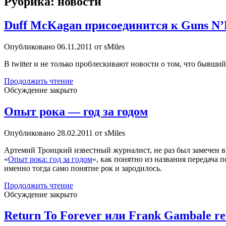
Рубрика:
новости
Duff McKagan присоединится к Guns N’R
Опубликовано 06.11.2011 от sMiles
В twitter и не только проблескивают новости о том, что бывш
Duff
Продолжить чтение
McKagan
Обсуждение закрыто
присоединится
к
Опыт рока — год за годом
Guns
N’Roses
Опубликовано 28.02.2011 от sMiles
во
время
Артемий Троицкий известный журналист, не раз был замечен в 
турне
«
Опыт рока: год за годом
«, как понятно из названия передача
именно тогда само понятие рок и зародилось.
Опыт
Продолжить чтение
рока
Обсуждение закрыто
—
год
Return To Forever или Frank Gambale re
за